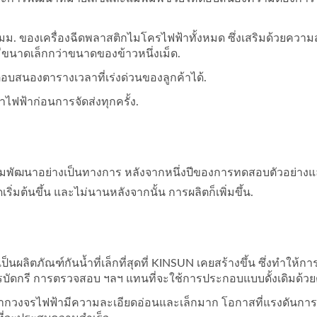
 มม. ของเครื่องฉีดพลาสติกไมโครไฟฟ้าทั้งหมด ซึ่งเสริมด้วยควา
ีขนาดเล็กกว่าขนาดของข้าวหนึ่งเม็ด.
บสนองตารางเวลาที่เร่งด่วนของลูกค้าได้.
้าก่อนการจัดส่งทุกครั้ง.
ิ่มพัฒนาอย่างเป็นทางการ หลังจากหนึ่งปีของการทดสอบตัวอย่างแล
ริ่มต้นขึ้น และไม่นานหลังจากนั้น การผลิตก็เพิ่มขึ้น.
็นผลิตภัณฑ์กันน้ำที่เล็กที่สุดที่ KINSUN เคยสร้างขึ้น ซึ่งทำให้
ัดกรี การตรวจสอบ ฯลฯ แทนที่จะใช้การประกอบแบบดั้งเดิมด้วยต
จากวงจรไฟฟ้ามีความละเอียดอ่อนและเล็กมาก โอกาสที่แรงดันการฉีดข