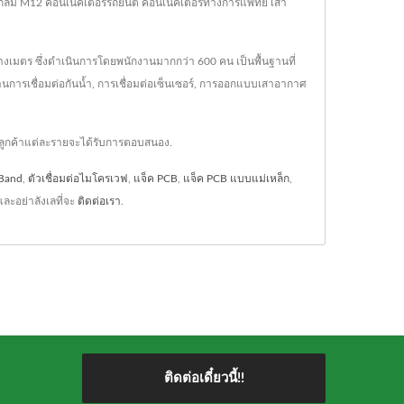
เตอร์วงกลม M12 คอนเนคเตอร์รถยนต์ คอนเนคเตอร์ทางการแพทย์ เสา
เมตร ซึ่งดำเนินการโดยพนักงานมากกว่า 600 คน เป็นพื้นฐานที่
านการเชื่อมต่อกันน้ำ, การเชื่อมต่อเซ็นเซอร์, การออกแบบเสาอากาศ
งลูกค้าแต่ละรายจะได้รับการตอบสนอง.
Band
,
ตัวเชื่อมต่อไมโครเวฟ
,
แจ็ค PCB
,
แจ็ค PCB แบบแม่เหล็ก
,
ละอย่าลังเลที่จะ
ติดต่อเรา
.
ติดต่อเดี๋ยวนี้!!