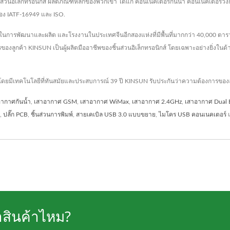
ผลิตชิ้นส่วนอิเล็กทรอนิกส์ ผลิตภัณฑ์หลักของพวกเขา ได้แก่ คอนเนคเตอร์กันน้ำ คอนเนค
รอง IATF-16949 และ ISO.
ารพัฒนาและผลิต และโรงงานในประเทศจีนอีกสองแห่งที่มีพื้นที่มากกว่า 40,000 ตาราง
ลูกค้า KINSUN เป็นผู้ผลิตมืออาชีพของชิ้นส่วนอิเล็กทรอนิกส์ โดยเฉพาะอย่างยิ่งในด้
 โดยมีเทคโนโลยีที่ทันสมัยและประสบการณ์ 39 ปี KINSUN รับประกันว่าความต้องการขอ
ากาศกันน้ำ
,
เสาอากาศ GSM
,
เสาอากาศ WiMax
,
เสาอากาศ 2.4GHz
,
เสาอากาศ Dual 
,
ปลั๊ก PCB
,
ชิ้นส่วนการพิมพ์
,
สายเคเบิล USB 3.0 แบบขยาย
,
ไมโคร USB คอนเนคเตอร์
แ
าสินค้าไหม?