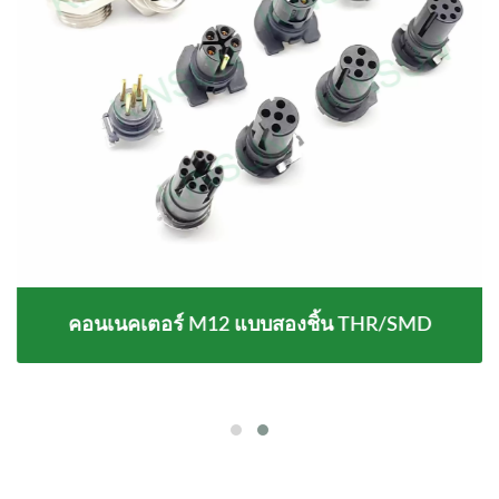
คอนเนคเตอร์ M12 แบบสองชิ้น THR/SMD