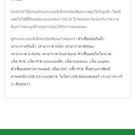
KINSUN ได้เสนอส่วนประกอบอิเล็กทรอนิกส์คุณภาพสูงให้กับลูกค้า โดยมี
เทคโนโลยีที่ทันสมัยและประสบการณ์ 39 ปี KINSUN รับประกันว่าความ
ต้องการของลูกค้าแต่ละรายจะได้รับการตอบสนอง.
ดูส่วนประกอบอิเล็กทรอนิกส์คุณภาพของเรา
ตัวเชื่อมต่อกันน้ำ
,
เสาอากาศกันน้ำ
,
เสาอากาศ GSM
,
เสาอากาศ WiMax
,
เสาอากาศ 2.4GHz
,
เสาอากาศ Dual Band
,
ตัวเชื่อมต่อไมโครเวฟ
,
แจ็ค PCB
,
แจ็ค PCB แบบแม่เหล็ก
,
แจ็ค Keystone
,
แจ็ค coupler
,
ตัวเชื่อมต่อทางการแพทย์
,
บล็อก IDC
,
ปลั๊ก PCB
,
ชิ้นส่วนการพิมพ์
,
สายเคเบิล USB 3.0 แบบขยาย
,
ไมโคร USB คอนเนคเตอร์
และอย่าลังเลที่
จะ
ติดต่อเรา
.