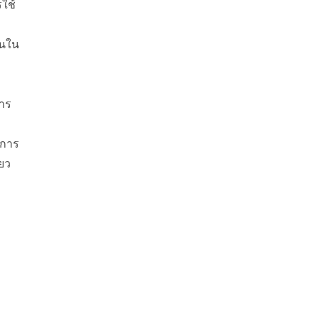
ใช้
อนใน
าร
ิการ
ยว