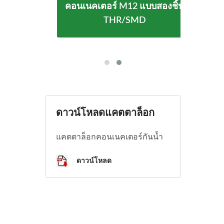
คอนเนคเตอร์ M12 แบบสองชิ้น
C กัน
คอนเ
THR/SMD
ดาวน์โหลดแคตตาล็อก
แคตตาล็อกคอนเนคเตอร์กันน้ำ
ดาวน์โหลด