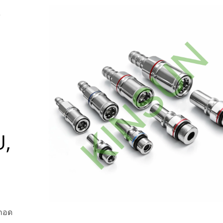
ร
U,
บถอด