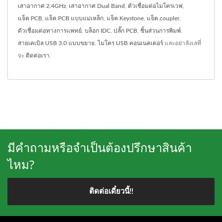
เสาอากาศ 2.4GHz
,
เสาอากาศ Dual Band
,
ตัวเชื่อมต่อไมโครเวฟ
,
แจ็ค PCB
,
แจ็ค PCB แบบแม่เหล็ก
,
แจ็ค Keystone
,
แจ็ค coupler
,
ตัวเชื่อมต่อทางการแพทย์
,
บล็อก IDC
,
ปลั๊ก PCB
,
ชิ้นส่วนการพิมพ์
,
สายเคเบิล USB 3.0 แบบขยาย
,
ไมโคร USB คอนเนคเตอร์
และอย่าลังเลที่
จะ
ติดต่อเรา
.
มีคำถามหรือจำเป็นต้องปรึกษาสินค้า
ไหม?
ติดต่อเดี๋ยวนี้!!