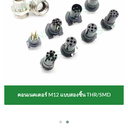
คอนเนคเตอร์ M12 แบบสองชิ้น THR/SMD