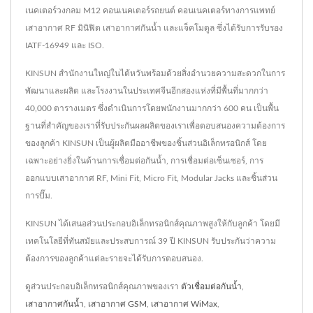
เนคเตอร์วงกลม M12 คอนเนคเตอร์รถยนต์ คอนเนคเตอร์ทางการแพทย์
เสาอากาศ RF มินิฟิต เสาอากาศกันน้ำ และแจ็คโมดูล ซึ่งได้รับการรับรอง
IATF-16949 และ ISO.
KINSUN สำนักงานใหญ่ในไต้หวันพร้อมด้วยสิ่งอำนวยความสะดวกในการ
พัฒนาและผลิต และโรงงานในประเทศจีนอีกสองแห่งที่มีพื้นที่มากกว่า
40,000 ตารางเมตร ซึ่งดำเนินการโดยพนักงานมากกว่า 600 คน เป็นพื้น
ฐานที่สำคัญของเราที่รับประกันผลผลิตของเราเพื่อตอบสนองความต้องการ
ของลูกค้า KINSUN เป็นผู้ผลิตมืออาชีพของชิ้นส่วนอิเล็กทรอนิกส์ โดย
เฉพาะอย่างยิ่งในด้านการเชื่อมต่อกันน้ำ, การเชื่อมต่อเซ็นเซอร์, การ
ออกแบบเสาอากาศ RF, Mini Fit, Micro Fit, Modular Jacks และชิ้นส่วน
การปั๊ม.
KINSUN ได้เสนอส่วนประกอบอิเล็กทรอนิกส์คุณภาพสูงให้กับลูกค้า โดยมี
เทคโนโลยีที่ทันสมัยและประสบการณ์ 39 ปี KINSUN รับประกันว่าความ
ต้องการของลูกค้าแต่ละรายจะได้รับการตอบสนอง.
ดูส่วนประกอบอิเล็กทรอนิกส์คุณภาพของเรา
ตัวเชื่อมต่อกันน้ำ
,
เสาอากาศกันน้ำ
,
เสาอากาศ GSM
,
เสาอากาศ WiMax
,