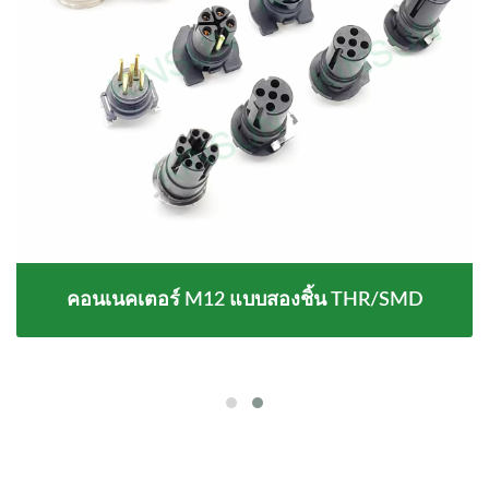
คอนเนคเตอร์ M12 แบบสองชิ้น THR/SMD