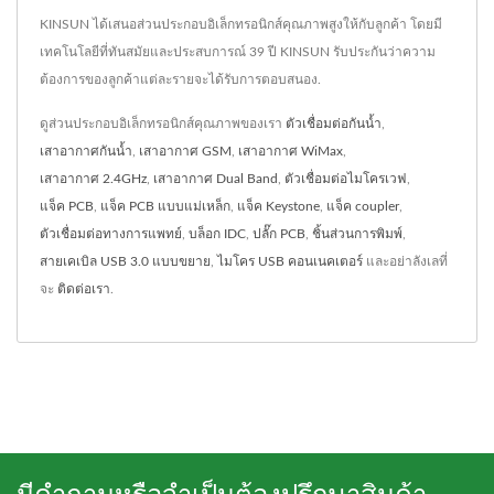
KINSUN ได้เสนอส่วนประกอบอิเล็กทรอนิกส์คุณภาพสูงให้กับลูกค้า โดยมี
เทคโนโลยีที่ทันสมัยและประสบการณ์ 39 ปี KINSUN รับประกันว่าความ
ต้องการของลูกค้าแต่ละรายจะได้รับการตอบสนอง.
ดูส่วนประกอบอิเล็กทรอนิกส์คุณภาพของเรา
ตัวเชื่อมต่อกันน้ำ
,
เสาอากาศกันน้ำ
,
เสาอากาศ GSM
,
เสาอากาศ WiMax
,
เสาอากาศ 2.4GHz
,
เสาอากาศ Dual Band
,
ตัวเชื่อมต่อไมโครเวฟ
,
แจ็ค PCB
,
แจ็ค PCB แบบแม่เหล็ก
,
แจ็ค Keystone
,
แจ็ค coupler
,
ตัวเชื่อมต่อทางการแพทย์
,
บล็อก IDC
,
ปลั๊ก PCB
,
ชิ้นส่วนการพิมพ์
,
สายเคเบิล USB 3.0 แบบขยาย
,
ไมโคร USB คอนเนคเตอร์
และอย่าลังเลที่
จะ
ติดต่อเรา
.
มีคำถามหรือจำเป็นต้องปรึกษาสินค้า