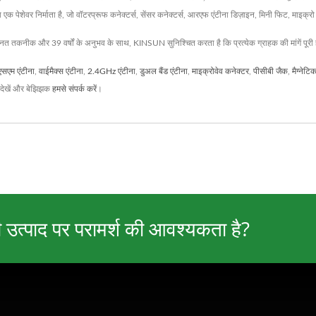
ेवर निर्माता है, जो वॉटरप्रूफ कनेक्टर्स, सेंसर कनेक्टर्स, आरएफ एंटीना डिज़ाइन, मिनी फिट, माइक्रो फिट
न्नत तकनीक और 39 वर्षों के अनुभव के साथ, KINSUN सुनिश्चित करता है कि प्रत्येक ग्राहक की मांगें पूरी 
एसएम एंटीना
,
वाईमैक्स एंटीना
,
2.4GHz एंटीना
,
डुअल बैंड एंटीना
,
माइक्रोवेव कनेक्टर
,
पीसीबी जैक
,
मैग्नेट
देखें और बेझिझक
हमसे संपर्क करें
।
ी उत्पाद पर परामर्श की आवश्यकता है?