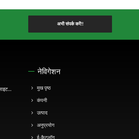
अभी संपर्क करें!!
नेविगेशन
इट...
मुख पृष्ठ
कंपनी
उत्पाद
अनुप्रयोग
ई-कैटलॉग