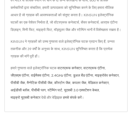
वर्ग मीटर से अधिक स्थान पर चीन के दो अन्य कारखानों के साथ, 600 से अधिक
कर्मचारियों द्वारा संचालित, हमारी उत्पादकता को सुनिश्चित करने के लिए हमारा मौलिक
आधार है जो ग्राहक की आवश्यकताओं को संतुष्ट करता है। KINSUN इलेक्ट्रॉनिक
घटकों का एक पेशेवर निर्माता है, जो वॉटरप्रूफ कनेक्टर्स, सेंसर कनेक्टर्स, आरएफ एंटीना
डिज़ाइन, मिनी फिट, माइक्रो फिट, मॉड्यूलर जैक और स्टैम्पिंग भागों में विशेषज्ञता रखता है।
KINSUN ने ग्राहकों को उच्च गुणवत्ता वाले इलेक्ट्रॉनिक घटक प्रदान किए हैं, उन्नत
तकनीक और 39 वर्षों के अनुभव के साथ, KINSUN सुनिश्चित करता है कि प्रत्येक
ग्राहक की मांगें पूरी हों।
हमारे गुणवत्ता वाले इलेक्ट्रॉनिक घटक
वाटरप्रूफ कनेक्टर
,
वाटरप्रूफ एंटीना
,
जीएसएम एंटीना
,
वाईमैक्स एंटीना
,
2.4GHz एंटीना
,
डुअल बैंड एंटीना
,
माइक्रोवेव कनेक्टर
,
पीसीबी जैक
,
मैग्नेटिक पीसीबी जैक
,
कीस्टोन जैक
,
कपलर जैक
,
मेडिकल कनेक्टर
,
आईडीसी ब्लॉक
,
पीसीबी प्लग
,
स्टैम्पिंग पार्ट
,
यूएसबी 3.0 एक्सटेंशन केबल
,
माइक्रो यूएसबी कनेक्टर
देखें और बेझिझक
हमसे संपर्क करें
।