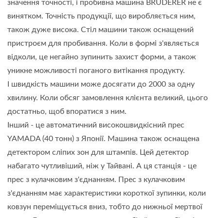
значення точності, і пробивна машина BRUDERER не є
винятком. Точність продукції, що виробляється ним,
також дуже висока. Стіл машини також оснащений
пристроєм для пробивання. Коли в формі з'являється
відколи, це негайно зупинить захист форми, а також
уникне можливості поганого витікання продукту.
І швидкість машини може досягати до 2000 за одну
хвилину. Коли обсяг замовлення клієнта великий, цього
достатньо, щоб впоратися з ним.
Інший - це автоматичний високошвидкісний прес
YAMADA (40 тонн) з Японії. Машина також оснащена
детектором сліпих зон для штампів. Цей детектор
набагато чутливіший, ніж у Тайвані. А ця станція - це
прес з кулачковим з'єднанням. Прес з кулачковим
з'єднанням має характеристики короткої зупинки, коли
ковзун переміщується вниз, тобто до нижньої мертвої