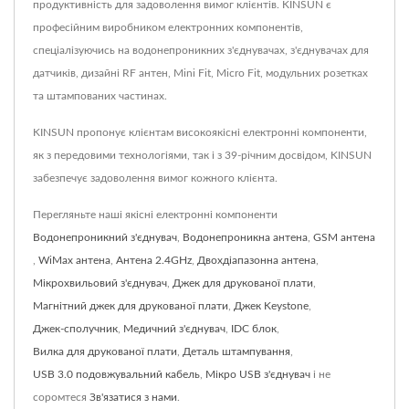
продуктивність для задоволення вимог клієнтів. KINSUN є
професійним виробником електронних компонентів,
спеціалізуючись на водонепроникних з'єднувачах, з'єднувачах для
датчиків, дизайні RF антен, Mini Fit, Micro Fit, модульних розетках
та штампованих частинах.
KINSUN пропонує клієнтам високоякісні електронні компоненти,
як з передовими технологіями, так і з 39-річним досвідом, KINSUN
забезпечує задоволення вимог кожного клієнта.
Перегляньте наші якісні електронні компоненти
Водонепроникний з'єднувач
,
Водонепроникна антена
,
GSM антена
,
WiMax антена
,
Антена 2.4GHz
,
Двохдіапазонна антена
,
Мікрохвильовий з'єднувач
,
Джек для друкованої плати
,
Магнітний джек для друкованої плати
,
Джек Keystone
,
Джек-сполучник
,
Медичний з'єднувач
,
IDC блок
,
Вилка для друкованої плати
,
Деталь штампування
,
USB 3.0 подовжувальний кабель
,
Мікро USB з'єднувач
і не
соромтеся
Зв'язатися з нами
.