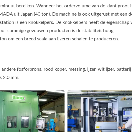
 minuut bereiken. Wanneer het ordervolume van de klant groot i
ADA uit Japan (40 ton). De machine is ook uitgerust met een de
it station is een knokkelpers. De knokkelpers heeft de eigenscha
oor sommige gevouwen producten is de stabiliteit hoog.
on om een breed scala aan ijzeren schalen te produceren.
ere fosforbrons, rood koper, messing, ijzer, wit ijzer, batterij z
is 2,0 mm.