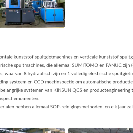
ontale kunststof spuitgietmachines en verticale kunststof spuit
ektrische spuitmachines, die allemaal SUMITOMO en FANUC zijn (
s, waarvan 8 hydraulisch zijn en 1 volledig elektrische spuitgietm
eding systeem en CCD meetinspectie om automatische productie e
wee belangrijke systemen van KINSUN QCS en productengineering 
l inspectiemomenten.
erialen hebben allemaal SOP-reinigingsmethoden, en elk jaar zal 