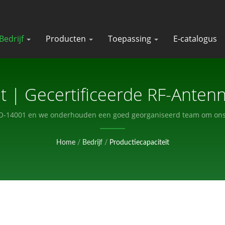
Bedrijf
Producten
Toepassing
E-catalogus
it | Gecertificeerde RF-Anten
onnectoren Fabrikant | KINS
 ISO-14001 en we onderhouden een goed georganiseerd team om ons
Home
/
Bedrijf
/
Productiecapaciteit