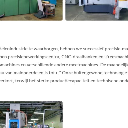
elenindustrie te waarborgen, hebben we successief precisie-ma
ben precisiebewerkingscentra, CNC-draaibanken en -freesmachi
smachines en verschillende andere meetmachines. De maandelijks
eau van malonderdelen is tot u.” Onze buitengewone technologie
erkort, terwijl het sterke productiecapaciteit en technische on