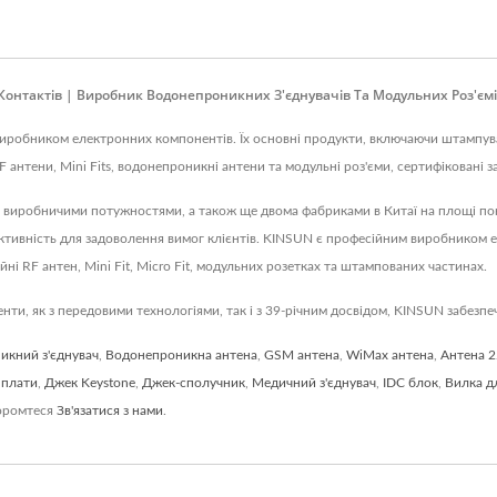
тактів | Виробник Водонепроникних З'єднувачів Та Модульних Роз'ємі
є виробником електронних компонентів. Їх основні продукти, включаючи штампува
 RF антени, Mini Fits, водонепроникні антени та модульні роз'єми, сертифіковані 
а виробничими потужностями, а також ще двома фабриками в Китаї на площі пон
тивність для задоволення вимог клієнтів. KINSUN є професійним виробником е
йні RF антен, Mini Fit, Micro Fit, модульних розетках та штампованих частинах.
ти, як з передовими технологіями, так і з 39-річним досвідом, KINSUN забезпе
икний з'єднувач
,
Водонепроникна антена
,
GSM антена
,
WiMax антена
,
Антена 
 плати
,
Джек Keystone
,
Джек-сполучник
,
Медичний з'єднувач
,
IDC блок
,
Вилка д
соромтеся
Зв'язатися з нами
.