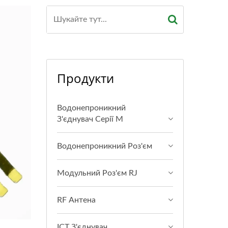
Продукти
Водонепроникний
З'єднувач Серії M
Водонепроникний Роз'єм
Модульний Роз'єм RJ
RF Антена
ICT З'єднувач