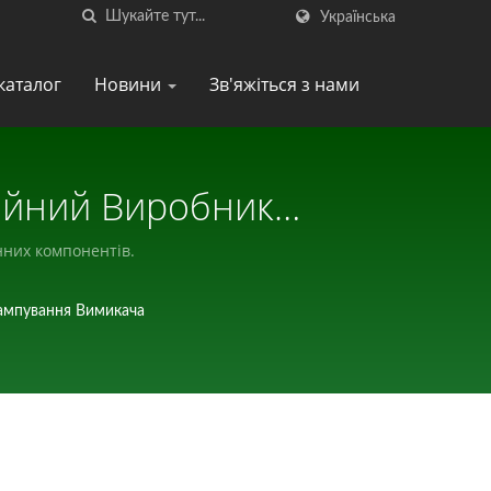
Українська
каталог
Новини
Зв'яжіться з нами
ійний Виробник
них компонентів.
мпування Вимикача