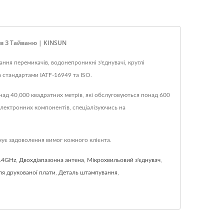
в З Тайваню | KINSUN
ння перемикачів, водонепроникні з'єднувачі, круглі
за стандартами IATF-16949 та ISO.
ад 40,000 квадратних метрів, які обслуговуються понад 600
лектронних компонентів, спеціалізуючись на
чує задоволення вимог кожного клієнта.
2.4GHz
,
Двохдіапазонна антена
,
Мікрохвильовий з'єднувач
,
ля друкованої плати
,
Деталь штампування
,