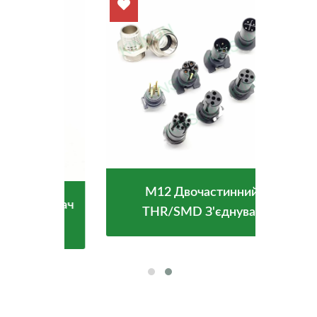
M12 Двочастинний
нувач
Водо
THR/SMD З'єднувач