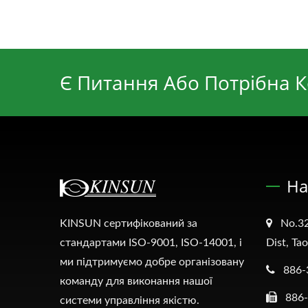
Є Питання Або Потрібна 
На
KINSUN сертифікований за
No.32
стандартами ISO-9001, ISO-14001, і
Dist, Ta
ми підтримуємо добре організовану
886-
команду для виконання нашої
886
системи управління якістю.