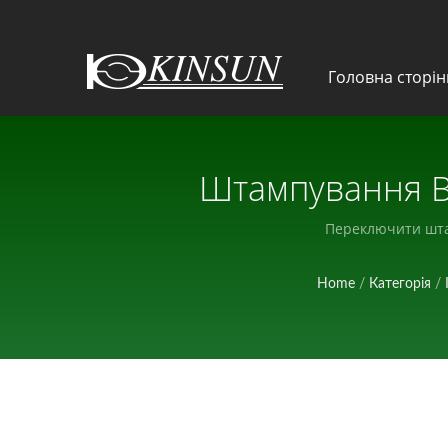
Головна сторін
Штампування В
Переключити шта
Home
/
Категорія
/