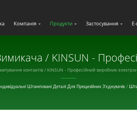
ка
Компанія
Продукти
Застосування
Е-
имикача / KINSUN - Профес
Електронних Компонентів.
мпування контактів / KINSUN - Професійний виробник електрон
Індивідуальні Штамповані Деталі Для Прецизійних З'єднувачів
/
Шта