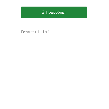
Подробиці
Результат 1 - 1 з 1
Водонепроникний З'єднувач
T
USB Type-C IP68