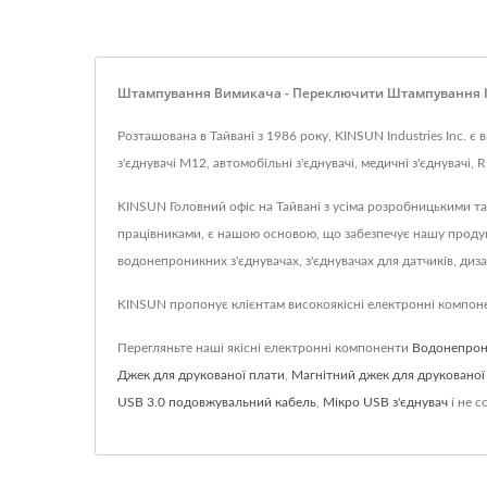
Штампування Вимикача - Переключити Штампування Кон
Розташована в Тайвані з 1986 року, KINSUN Industries Inc. 
з'єднувачі M12, автомобільні з'єднувачі, медичні з'єднувачі,
KINSUN Головний офіс на Тайвані з усіма розробницькими т
працівниками, є нашою основою, що забезпечує нашу продук
водонепроникних з'єднувачах, з'єднувачах для датчиків, диза
KINSUN пропонує клієнтам високоякісні електронні компонен
Перегляньте наші якісні електронні компоненти
Водонепрон
Джек для друкованої плати
,
Магнітний джек для друкованої
USB 3.0 подовжувальний кабель
,
Мікро USB з'єднувач
і не 