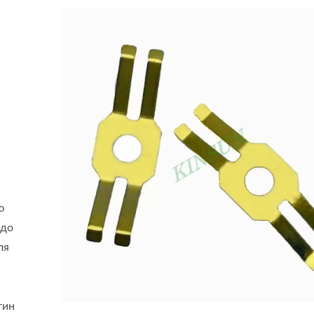
ю
 до
ля
тин