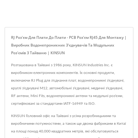
RJ Роз'єм Для Плати До Плати - PCB Роз'єм RJ45 Для Монтажу |
Виробник Водонепроникних З'єднувачів Та Модульних
Роз'ємів З Тайваню | KINSUN
Розташована в Тайвані з 1986 року, KINSUN Industries Inc. є
виробником електронних компонентів. Їх основні продукти,
включаючи RJ Plug для з'єднання плат, водонепроникні з'єднувачі,
круглі з'єднувачі M12, автомобільні з'єднувачі, медичні з'єднувачі,
RF антени, Mini Fits, водонепроникні антени та модульні роз'єми,
сертифіковані за стандартами IATF-16949 та ISO.
KINSUN Головний офіс на Тайвані з усіма розробницькими та
виробничими потужностями, а також ще двома фабриками в Китаї
на площі понад 40,000 квадратних метрів, які обслуговуються