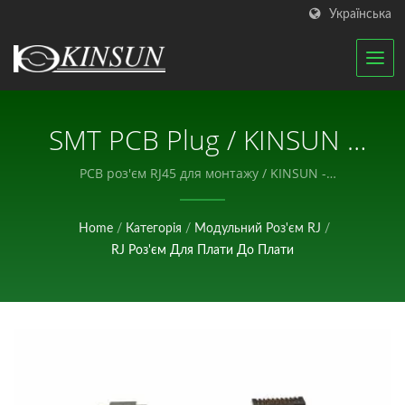
Українська
SMT PCB Plug / KINSUN -
Професійний Виробник
PCB роз'єм RJ45 для монтажу / KINSUN -
Професійний виробник електронних компонентів.
Електронних
Home
/
Категорія
/
Модульний Роз'єм RJ
/
Компонентів.
RJ Роз'єм Для Плати До Плати