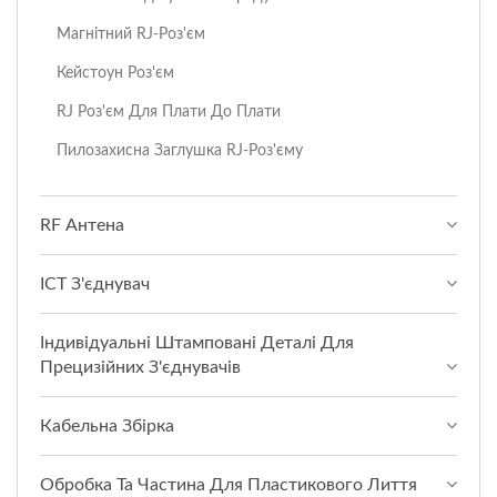
Магнітний RJ-Роз'єм
Кейстоун Роз'єм
RJ Роз'єм Для Плати До Плати
Пилозахисна Заглушка RJ-Роз'єму
RF Антена
ICT З'єднувач
Індивідуальні Штамповані Деталі Для
Прецизійних З'єднувачів
Кабельна Збірка
Обробка Та Частина Для Пластикового Лиття