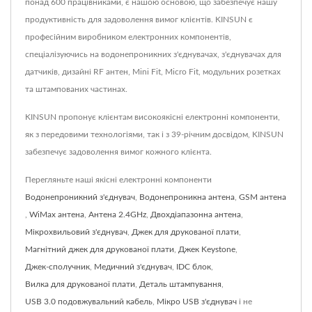
понад 600 працівниками, є нашою основою, що забезпечує нашу
продуктивність для задоволення вимог клієнтів. KINSUN є
професійним виробником електронних компонентів,
спеціалізуючись на водонепроникних з'єднувачах, з'єднувачах для
датчиків, дизайні RF антен, Mini Fit, Micro Fit, модульних розетках
та штампованих частинах.
KINSUN пропонує клієнтам високоякісні електронні компоненти,
як з передовими технологіями, так і з 39-річним досвідом, KINSUN
забезпечує задоволення вимог кожного клієнта.
Перегляньте наші якісні електронні компоненти
Водонепроникний з'єднувач
,
Водонепроникна антена
,
GSM антена
,
WiMax антена
,
Антена 2.4GHz
,
Двохдіапазонна антена
,
Мікрохвильовий з'єднувач
,
Джек для друкованої плати
,
Магнітний джек для друкованої плати
,
Джек Keystone
,
Джек-сполучник
,
Медичний з'єднувач
,
IDC блок
,
Вилка для друкованої плати
,
Деталь штампування
,
USB 3.0 подовжувальний кабель
,
Мікро USB з'єднувач
і не