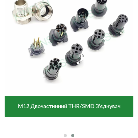
M12 Двочастинний THR/SMD З'єднувач