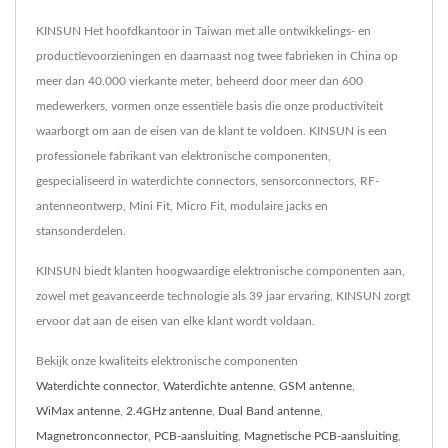
KINSUN Het hoofdkantoor in Taiwan met alle ontwikkelings- en
productievoorzieningen en daarnaast nog twee fabrieken in China op
meer dan 40.000 vierkante meter, beheerd door meer dan 600
medewerkers, vormen onze essentiële basis die onze productiviteit
waarborgt om aan de eisen van de klant te voldoen. KINSUN is een
professionele fabrikant van elektronische componenten,
gespecialiseerd in waterdichte connectors, sensorconnectors, RF-
antenneontwerp, Mini Fit, Micro Fit, modulaire jacks en
stansonderdelen.
KINSUN biedt klanten hoogwaardige elektronische componenten aan,
zowel met geavanceerde technologie als 39 jaar ervaring, KINSUN zorgt
ervoor dat aan de eisen van elke klant wordt voldaan.
Bekijk onze kwaliteits elektronische componenten
Waterdichte connector
,
Waterdichte antenne
,
GSM antenne
,
WiMax antenne
,
2.4GHz antenne
,
Dual Band antenne
,
Magnetronconnector
,
PCB-aansluiting
,
Magnetische PCB-aansluiting
,