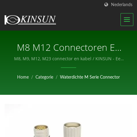
Nederlands
M8 M12 Connectoren En
Kabels / KINSUN - Een
M8, M9, M12, M23 connector en kabel / KINSUN - Een
professionele fabrikant van elektronische
Professionele Fabrikant
componenten.
Home
/
Categorie
/
Waterdichte M Serie Connector
Van Elektronische
Componenten.