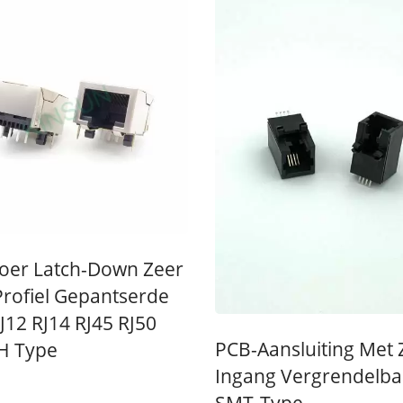
nvoer Latch-Down Zeer
Profiel Gepantserde
J12 RJ14 RJ45 RJ50
PCB-Aansluiting Met Z
TH Type
Ingang Vergrendelba
SMT-Type