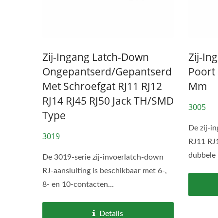
Zij-Ingang Latch-Down
Zij-I
Ongepantserd/Gepantserd
Poort 
Met Schroefgat RJ11 RJ12
Mm
RJ14 RJ45 RJ50 Jack TH/SMD
3005
Type
De zij-i
3019
RJ11 RJ1
dubbele 
De 3019-serie zij-invoerlatch-down
RJ-aansluiting is beschikbaar met 6-,
8- en 10-contacten...
Details