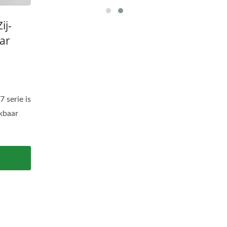
ij-
ar
 serie is
ikbaar