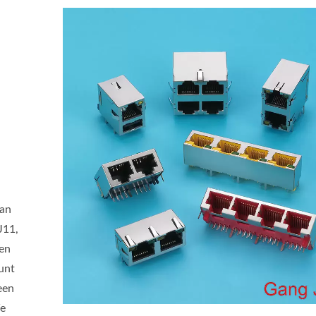
aan
J11,
den
unt
een
We