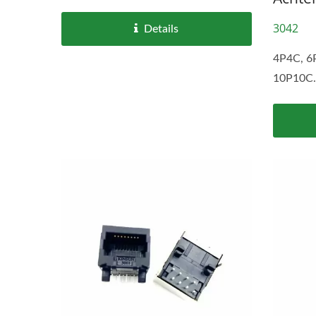
3042
Details
4P4C, 6
10P10C.