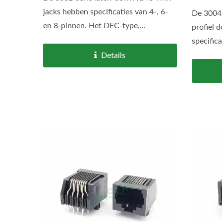
jacks hebben specificaties van 4-, 6-
De 3004-
en 8-pinnen. Het DEC-type,...
profiel 
specifica
Details
M12 
Waterdichte IP68 USB Type-C
Connector