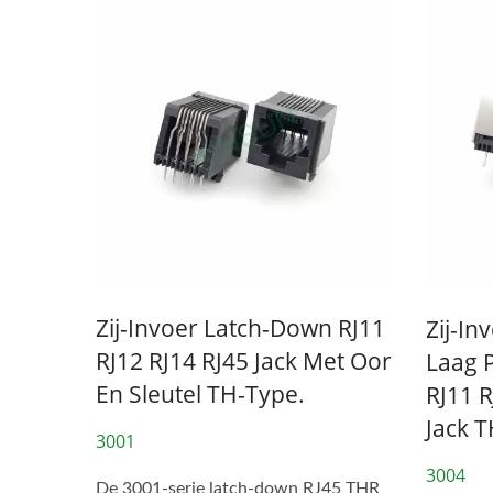
Zij-Invoer Latch-Down RJ11
Zij-I
RJ12 RJ14 RJ45 Jack Met Oor
Laag 
En Sleutel TH-Type.
RJ11 R
Jack 
3001
3004
De 3001-serie latch-down RJ45 THR