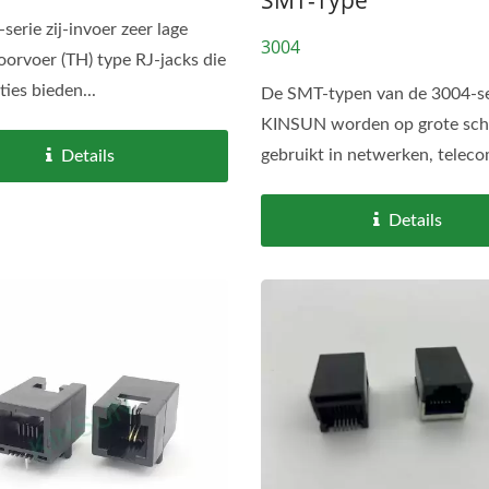
serie zij-invoer zeer lage
3004
doorvoer (TH) type RJ-jacks die
ties bieden...
De SMT-typen van de 3004-se
KINSUN worden op grote sch
gebruikt in netwerken, teleco
Details
Details
Twee-Delige THR/SMD
Waterdichte IP68 USB 
Connector
Connector