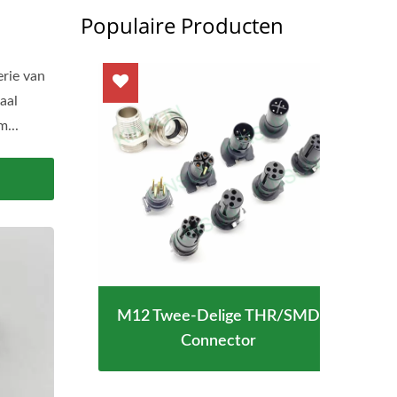
Populaire Producten
rie van
aal
m...
M12 Twee-Delige THR/SMD
Type-C
Wate
Connector