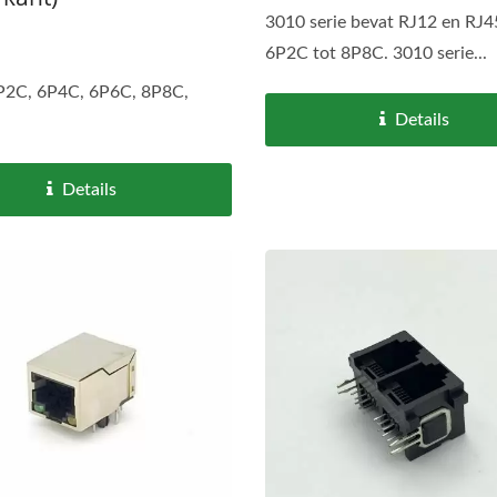
3010 serie bevat RJ12 en RJ4
6P2C tot 8P8C. 3010 serie...
P2C, 6P4C, 6P6C, 8P8C,
Details
Details