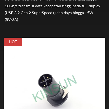
10Gb/s transmisi data kecepatan tinggi pada full-duplex
(USB 3.2 Gen 2 SuperSpeed+) dan daya hingga 15W
(5V/3A)
HOT