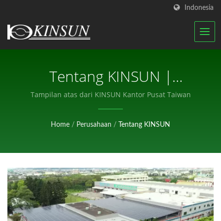
Indonesia
Tentang KINSUN |
Produsen Antena RF
Tampilan atas dari KINSUN Kantor Pusat Taiwan
Bersertifikat Dan Konektor
Home
/
Perusahaan
/
Tentang KINSUN
Tahan Air | KINSUN