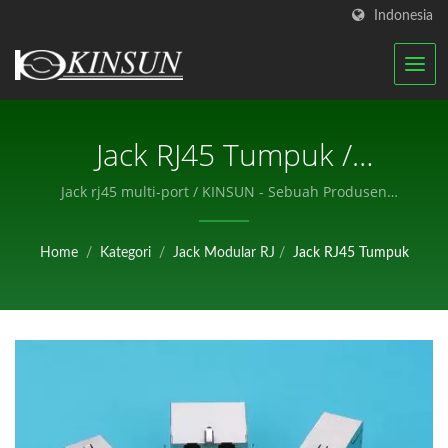
Indonesia
Jack RJ45 Tumpuk /
KINSUN - Sebuah
Jack rj45 multi-port / KINSUN - Sebuah Produsen
Profesional Komponen Elektronik.
Produsen Profesional
Home
/
Kategori
/
Jack Modular RJ
/
Jack RJ45 Tumpuk
Komponen Elektronik.