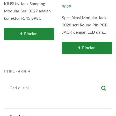
KINSUN Jack Samping
3028
Modular Seri 3027 adalah
Spesifikasi Modular Jack
konektor RJ45 8P8C
3028 seri Round Pin PCB
bertumpuk. Ada dua jenis,
JACK dengan LED dari
konektor...
Rincian
KINSUN banyak
digunakan...
Rincian
Hasil 1 - 4 dari 4