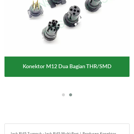
Konektor M12 Dua Bagian THR/SMD
Jack RJ45 Tumpuk - Jack Rj45 Multi-Port | Produsen Konektor