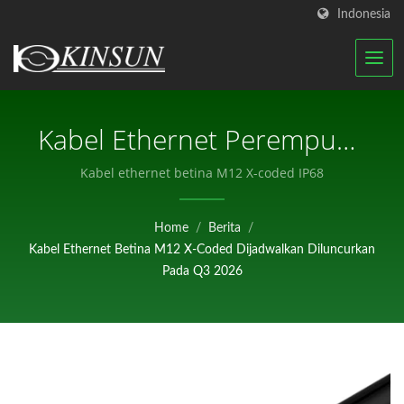
Indonesia
Kabel Ethernet Perempuan
X-Coded M12 Dijadwalkan
Kabel ethernet betina M12 X-coded IP68
Untuk Diluncurkan Pada
Home
/
Berita
/
Q3 2026 | Produsen
Kabel Ethernet Betina M12 X-Coded Dijadwalkan Diluncurkan
Antena RF Bersertifikat
Pada Q3 2026
Dan Konektor Tahan Air |
KINSUN