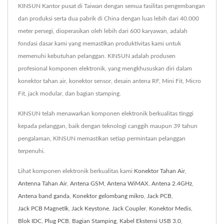
KINSUN Kantor pusat di Taiwan dengan semua fasilitas pengembangan
dan produksi serta dua pabrik di China dengan luas lebih dari 40.000
meter persegi, dioperasikan oleh lebih dari 600 karyawan, adalah
fondasi dasar kami yang memastikan produktivitas kami untuk
memenuhi kebutuhan pelanggan. KINSUN adalah produsen
profesional komponen elektronik, yang mengkhususkan diri dalam
konektor tahan air, konektor sensor, desain antena RF, Mini Fit, Micro
Fit, jack modular, dan bagian stamping.
KINSUN telah menawarkan komponen elektronik berkualitas tinggi
kepada pelanggan, baik dengan teknologi canggih maupun 39 tahun
pengalaman, KINSUN memastikan setiap permintaan pelanggan
terpenuhi.
Lihat komponen elektronik berkualitas kami
Konektor Tahan Air
,
Antenna Tahan Air
,
Antena GSM
,
Antena WiMAX
,
Antena 2.4GHz
,
Antena band ganda
,
Konektor gelombang mikro
,
Jack PCB
,
Jack PCB Magnetik
,
Jack Keystone
,
Jack Coupler
,
Konektor Medis
,
Blok IDC
,
Plug PCB
,
Bagian Stamping
,
Kabel Ekstensi USB 3.0
,