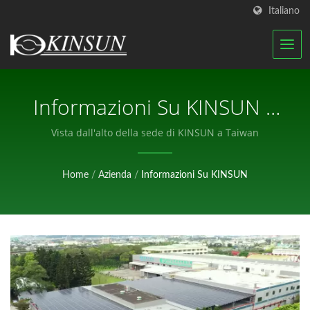
Italiano
Informazioni Su KINSUN |
Fabbricante Di Antenne RF
Vista dall'alto della sede di KINSUN a Taiwan
Certificate E Connettori
Home
/
Azienda
/
Informazioni Su KINSUN
Impermeabili | KINSUN