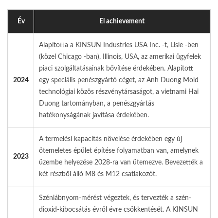
Év
El achievement
Alapította a KINSUN Industries USA Inc. -t, Lisle -ben
(közel Chicago -ban), Illinois, USA, az amerikai ügyfelek
piaci szolgáltatásainak bővítése érdekében. Alapított
2024
egy speciális penészgyártó céget, az Anh Duong Mold
technológiai közös részvénytársaságot, a vietnami Hai
Duong tartományban, a penészgyártás
hatékonyságának javítása érdekében.
A termelési kapacitás növelése érdekében egy új
ötemeletes épület építése folyamatban van, amelynek
2023
üzembe helyezése 2028-ra van ütemezve. Bevezették a
két részből álló M8 és M12 csatlakozót.
Szénlábnyom-mérést végeztek, és tervezték a szén-
dioxid-kibocsátás évről évre csökkentését. A KINSUN