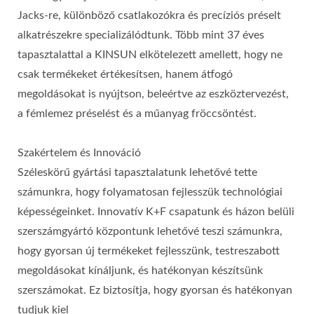
Jacks-re, különböző csatlakozókra és precíziós préselt
alkatrészekre specializálódtunk. Több mint 37 éves
tapasztalattal a KINSUN elkötelezett amellett, hogy ne
csak termékeket értékesítsen, hanem átfogó
megoldásokat is nyújtson, beleértve az eszköztervezést,
a fémlemez préselést és a műanyag fröccsöntést.
Szakértelem és Innováció
Széleskörű gyártási tapasztalatunk lehetővé tette
számunkra, hogy folyamatosan fejlesszük technológiai
képességeinket. Innovatív K+F csapatunk és házon belüli
szerszámgyártó központunk lehetővé teszi számunkra,
hogy gyorsan új termékeket fejlesszünk, testreszabott
megoldásokat kínáljunk, és hatékonyan készítsünk
szerszámokat. Ez biztosítja, hogy gyorsan és hatékonyan
tudjuk kiel