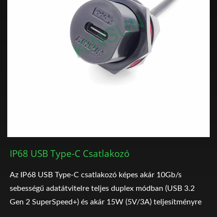
IP68 USB Type-C Csatlakozó
Az IP68 USB Type-C csatlakozó képes akár 10Gb/s
sebességű adatátvitelre teljes duplex módban (USB 3.2
Gen 2 SuperSpeed+) és akár 15W (5V/3A) teljesítményre