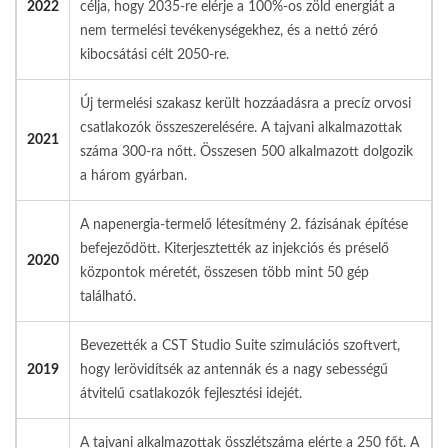
2022
célja, hogy 2035-re elérje a 100%-os zöld energiát a
nem termelési tevékenységekhez, és a nettó zéró
kibocsátási célt 2050-re.
Új termelési szakasz került hozzáadásra a precíz orvosi
csatlakozók összeszerelésére. A tajvani alkalmazottak
2021
száma 300-ra nőtt. Összesen 500 alkalmazott dolgozik
a három gyárban.
A napenergia-termelő létesítmény 2. fázisának építése
befejeződött. Kiterjesztették az injekciós és préselő
2020
központok méretét, összesen több mint 50 gép
található.
Bevezették a CST Studio Suite szimulációs szoftvert,
2019
hogy lerövidítsék az antennák és a nagy sebességű
átvitelű csatlakozók fejlesztési idejét.
A tajvani alkalmazottak összlétszáma elérte a 250 főt. A