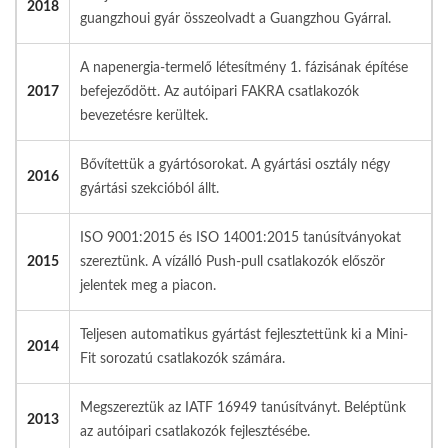
2018
guangzhoui gyár összeolvadt a Guangzhou Gyárral.
A napenergia-termelő létesítmény 1. fázisának építése
2017
befejeződött. Az autóipari FAKRA csatlakozók
bevezetésre kerültek.
Bővítettük a gyártósorokat. A gyártási osztály négy
2016
gyártási szekcióból állt.
ISO 9001:2015 és ISO 14001:2015 tanúsítványokat
2015
szereztünk. A vízálló Push-pull csatlakozók először
jelentek meg a piacon.
Teljesen automatikus gyártást fejlesztettünk ki a Mini-
2014
Fit sorozatú csatlakozók számára.
Megszereztük az IATF 16949 tanúsítványt. Beléptünk
2013
az autóipari csatlakozók fejlesztésébe.