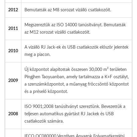
2012
Bemutatták az M8 sorozat vízálló csatlakozóit.
Megszereztük az ISO 14000 tanúsítványt. Bemutatták
2011
az M12 sorozat vízálló csatlakozóit.
A vízálló RJ Jack-ek és USB csatlakozók először jelentek
2010
meg a piacon.
Új központot alapítottak összesen 30,000 m² területen
Pingjhen Taoyuanban, amely tartalmazza a K+F osztályt,
2009
a szerszámközpontot, a műanyag fröccsöntő központot
és a préselő központot.
ISO 9001;2008 tanúsítványt szereztünk. Bevezettük a
2008
teljesen automatikus gyártást RJ Jackek és USB
csatlakozók számára.
IECQ QC080000 Veszélyes Anyagok Folyamatkezelési