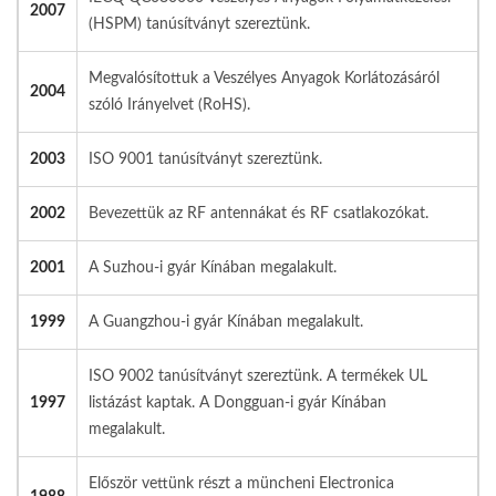
2007
(HSPM) tanúsítványt szereztünk.
Megvalósítottuk a Veszélyes Anyagok Korlátozásáról
2004
szóló Irányelvet (RoHS).
2003
ISO 9001 tanúsítványt szereztünk.
2002
Bevezettük az RF antennákat és RF csatlakozókat.
2001
A Suzhou-i gyár Kínában megalakult.
1999
A Guangzhou-i gyár Kínában megalakult.
ISO 9002 tanúsítványt szereztünk. A termékek UL
1997
listázást kaptak. A Dongguan-i gyár Kínában
megalakult.
Először vettünk részt a müncheni Electronica