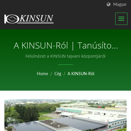
Magyar
A KINSUN-Ról | Tanúsított
RF Antennák És Vízálló
Felülnézet a KINSUN tajvani központjáról
Csatlakozók Gyártója |
Home
/
Cég
/
A KINSUN-Ról
KINSUN