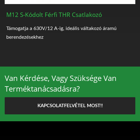
M12 S-Kódolt Férfi THR Csatlakozó
Támogatja a 630V/12 A-ig, ideális váltakozó áramú
berendezésekhez
Van Kérdése, Vagy Szüksége Van
Terméktanácsadásra?
KAPCSOLATFELVÉTEL MOST!!