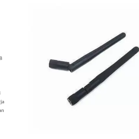
8
i
ja
an