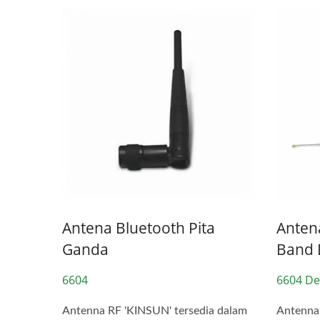
Kon
Konektor USB Tipe-C Tahan
Air IP68
Antena Bluetooth Pita
Anten
Ganda
Band 
6604
6604 De
Antenna RF 'KINSUN' tersedia dalam
Antenna 