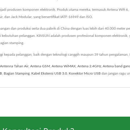
menjadi produsen komponen elektronik. Produk utama mereka, termasuk Antena Wifi 6
ir, dan Jack Modular, yang bersertifikat IATF-16949 dan ISO.
gan dan produksi serta dua pabrik di China dengan luas lebih dari 40.000 meter pers
 kebutuhan pelanggan. KINSUN adalah produsen profesional komponen elektronik, y
bagian stamping.
ggi kepada pelanggan, baik dengan teknologi canggih maupun 39 tahun pengalaman,
Antenna Tahan Air
,
Antena GSM
,
Antena WiMAX
,
Antena 2.4GHz
,
Antena band gan
CB
,
Bagian Stamping
,
Kabel Ekstensi USB 3.0
,
Konektor Micro USB
dan jangan ragu u