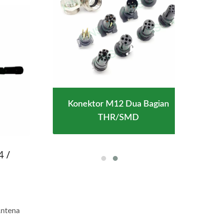
Konektor M12 Dua Bagian
Tahan
Kon
THR/SMD
4 /
Antena