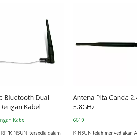
ektor M12 Dua Bagian
Konektor USB Tipe-C 
THR/SMD
Air IP68
a Bluetooth Dual
Antena Pita Ganda 2.
Dengan Kabel
5.8GHz
ngan Kabel
6610
RF 'KINSUN' tersedia dalam
KINSUN telah menyediakan 