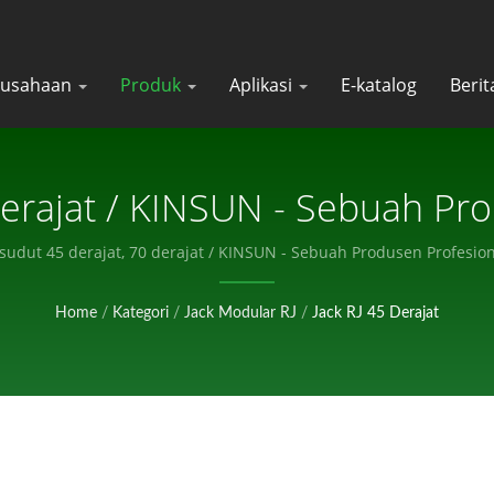
rusahaan
Produk
Aplikasi
E-katalog
Beri
Derajat / KINSUN - Sebuah Pr
Komponen Elektronik.
sudut 45 derajat, 70 derajat / KINSUN - Sebuah Produsen Profesio
Home
/
Kategori
/
Jack Modular RJ
/
Jack RJ 45 Derajat