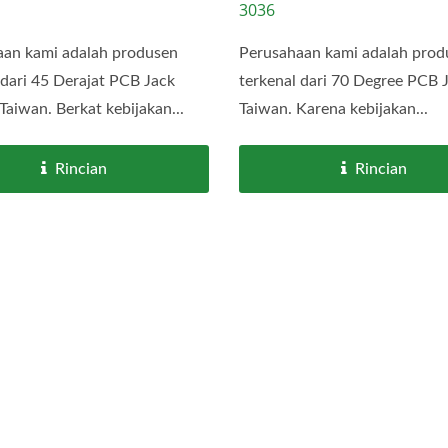
3036
aan kami adalah produsen
Perusahaan kami adalah prod
 dari 45 Derajat PCB Jack
terkenal dari 70 Degree PCB J
Taiwan. Berkat kebijakan...
Taiwan. Karena kebijakan...
Rincian
Rincian
ektor M12 Dua Bagian
Konektor USB Tipe-C 
THR/SMD
Air IP68