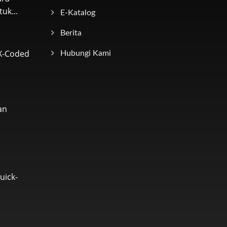
uk...
E-Katalog
Berita
 X-Coded
Hubungi Kami
an
uick-