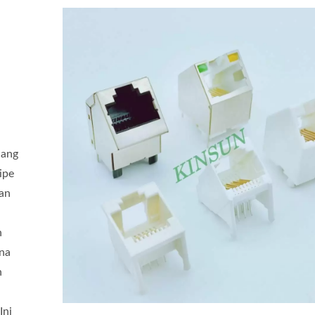
jang
ipe
an
n
ena
n
Ini