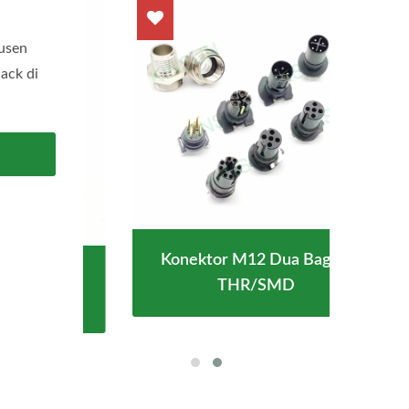
usen
ack di
Konektor M12 Dua Bagian
Tahan
Kon
THR/SMD