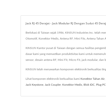
Jack RJ 45 Derajat - Jack Modular RJ Dengan Sudut 45 Der
Berlokasi di Taiwan sejak 1986, KINSUN Industries Inc. telah 
Otomotif, Konektor Medis, Antena RF, Mini Fits, Antena Tahan Ai
KINSUN Kantor pusat di Taiwan dengan semua fasilitas pengemban
dasar kami yang memastikan produktivitas kami untuk memenuhi
sensor, desain antena RF, Mini Fit, Micro Fit, jack modular, dan 
KINSUN telah menawarkan komponen elektronik berkualitas tin
Lihat komponen elektronik berkualitas kami
Konektor Tahan Air
,
Jack Keystone
,
Jack Coupler
,
Konektor Medis
,
Blok IDC
,
Plug P