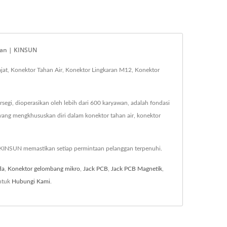
iwan | KINSUN
ajat, Konektor Tahan Air, Konektor Lingkaran M12, Konektor
egi, dioperasikan oleh lebih dari 600 karyawan, adalah fondasi
ang mengkhususkan diri dalam konektor tahan air, konektor
 KINSUN memastikan setiap permintaan pelanggan terpenuhi.
da
,
Konektor gelombang mikro
,
Jack PCB
,
Jack PCB Magnetik
,
ntuk
Hubungi Kami
.