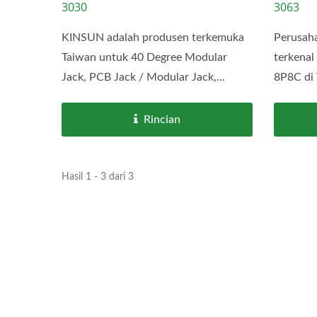
3030
3063
KINSUN adalah produsen terkemuka
Perusah
Taiwan untuk 40 Degree Modular
terkenal
Jack, PCB Jack / Modular Jack,...
8P8C di 
Rincian
Hasil 1 - 3 dari 3
Kon
Konektor USB Tipe-C Tahan
Air IP68