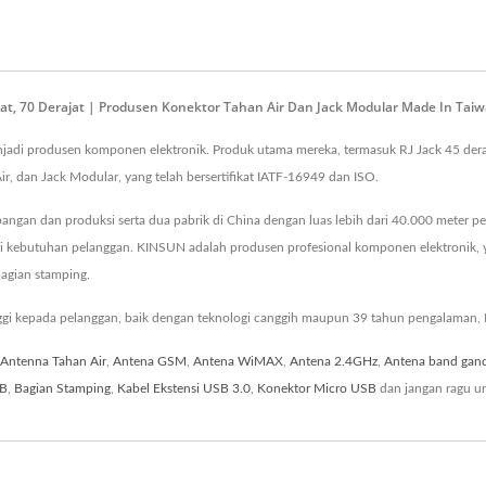
ajat, 70 Derajat | Produsen Konektor Tahan Air Dan Jack Modular Made In Ta
menjadi produsen komponen elektronik. Produk utama mereka, termasuk RJ Jack 45 der
r, dan Jack Modular, yang telah bersertifikat IATF-16949 dan ISO.
gan dan produksi serta dua pabrik di China dengan luas lebih dari 40.000 meter pers
 kebutuhan pelanggan. KINSUN adalah produsen profesional komponen elektronik, y
bagian stamping.
ggi kepada pelanggan, baik dengan teknologi canggih maupun 39 tahun pengalaman,
Antenna Tahan Air
,
Antena GSM
,
Antena WiMAX
,
Antena 2.4GHz
,
Antena band gan
CB
,
Bagian Stamping
,
Kabel Ekstensi USB 3.0
,
Konektor Micro USB
dan jangan ragu u