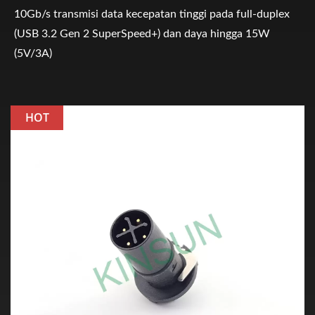
10Gb/s transmisi data kecepatan tinggi pada full-duplex
(USB 3.2 Gen 2 SuperSpeed+) dan daya hingga 15W
(5V/3A)
HOT