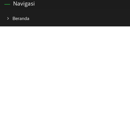
Navigasi
Beranda
Perusahaan
Produk
Aplikasi
E-Katalog
Berita
Hubungi Kami
Copyright © 2026
KINSUN Industries Inc.
All Rights Reserved.
Consulted & Designed by
Ready-Market