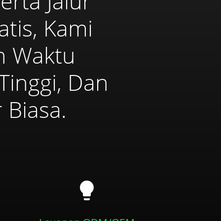
erta Jalur
tis, Kami
n Waktu
Tinggi, Dan
 Biasa.