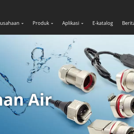
rusahaan
Produk
Aplikasi
E-katalog
Beri
an Air