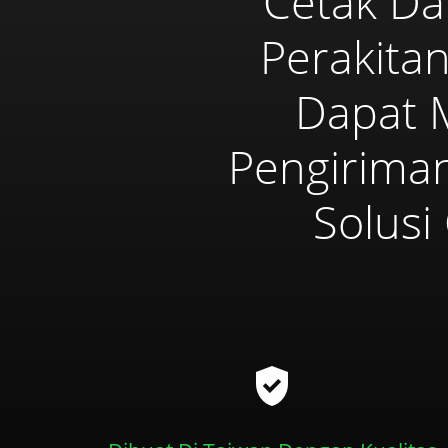
Cetak Dan
Perakita
Dapat 
Pengiriman
Solusi