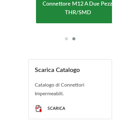
Connettore M12 A Due Pezzi
o-C
C
THR/SMD
8
Scarica Catalogo
Catalogo di Connettori
Impermeabili.
SCARICA