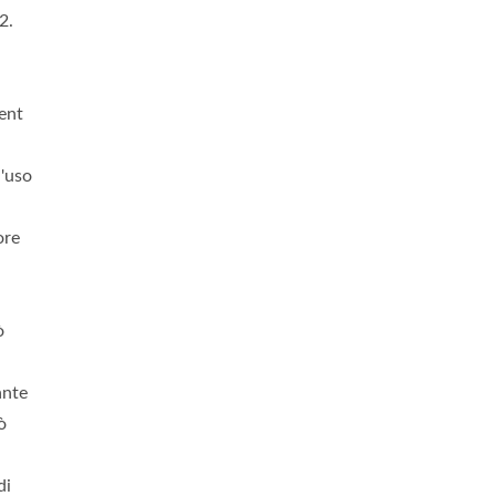
ettore M12 A Due Pezzi
2.
Connettore USB Tip
THR/SMD
Impermeabile IP6
i
ent
l'uso
ore
ò
ante
ò
di