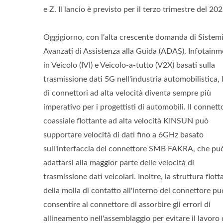
Conn
e Z. Il lancio è previsto per il terzo trimestre del 202
Connettore USB Tipo-C
Impermeabile IP68
Oggigiorno, con l'alta crescente domanda di Sistem
Avanzati di Assistenza alla Guida (ADAS), Infotainm
in Veicolo (IVI) e Veicolo-a-tutto (V2X) basati sulla
trasmissione dati 5G nell'industria automobilistica, 
di connettori ad alta velocità diventa sempre più
imperativo per i progettisti di automobili. Il connett
coassiale flottante ad alta velocità KINSUN può
supportare velocità di dati fino a 6GHz basato
sull'interfaccia del connettore SMB FAKRA, che pu
adattarsi alla maggior parte delle velocità di
trasmissione dati veicolari. Inoltre, la struttura flott
della molla di contatto all'interno del connettore pu
consentire al connettore di assorbire gli errori di
allineamento nell'assemblaggio per evitare il lavoro 