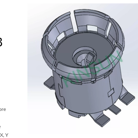
B
ore
e
X, Y