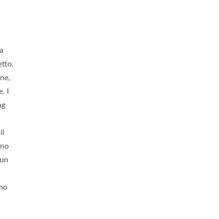
ha
etto.
ne,
. I
ng
il
ano
 un
amo