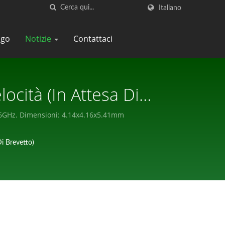
Italiano
ogo
Notizie
Contattaci
ocità (in Attesa Di
cate E Connettori
o a 6GHz. Dimensioni: 4.14x4.16x5.41mm
Di Brevetto)