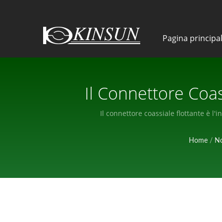
Pagina principa
Il Connettore Coas
Brevetto) | Fabb
Il connettore coassiale flottante è l
Home
/
No