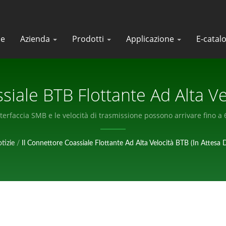
le
Azienda
Prodotti
Applicazione
E-catal
siale BTB Flottante Ad Alta Vel
ricante Di Antenne RF Certifi
'interfaccia SMB e le velocità di trasmissione possono arrivare fin
Impermeabili | KINSUN
tizie
/
Il Connettore Coassiale Flottante Ad Alta Velocità BTB (in Attesa 