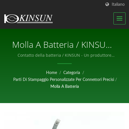
Italiano
Molla A Batteria / KINSUN -
Un Produttore
Contatto della batteria / KINSUN - Un produttore
professionale di componenti elettronici.
Professionale Di
Home
/
Categoria
/
Componenti Elettronici.
Parti Di Stampaggio Personalizzate Per Connettori Precisi
/
Molla A Batteria