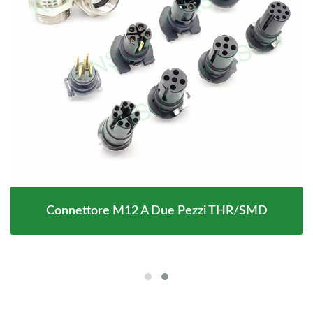
Connettore M12 A Due Pezzi THR/SMD