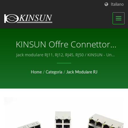
Italiano
KINSUN Offre Connettori
RJ Di Diversi Tipi / KINSUN -
Jack modulare RJ11, RJ12, RJ45, RJ50 / KINSUN - Un
produttore professionale di componenti elettronici.
Un Produttore
Home
/
Categoria
/
Jack Modulare RJ
Professionale Di
Componenti Elettronici.