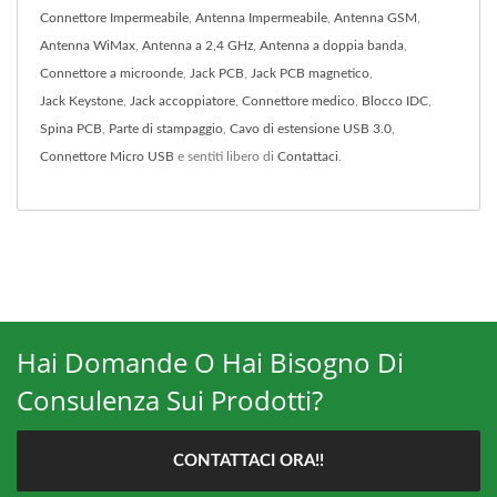
Connettore Impermeabile
,
Antenna Impermeabile
,
Antenna GSM
,
Antenna WiMax
,
Antenna a 2,4 GHz
,
Antenna a doppia banda
,
Connettore a microonde
,
Jack PCB
,
Jack PCB magnetico
,
Jack Keystone
,
Jack accoppiatore
,
Connettore medico
,
Blocco IDC
,
Spina PCB
,
Parte di stampaggio
,
Cavo di estensione USB 3.0
,
Connettore Micro USB
e sentiti libero di
Contattaci
.
Hai Domande O Hai Bisogno Di
Consulenza Sui Prodotti?
CONTATTACI ORA!!