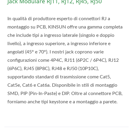
Jack Modulare RJ11, RJ12, RJ45, RJ50
In qualità di produttore esperto di connettori RJ a
montaggio su PCB, KINSUN offre una gamma completa
che include tipi a ingresso laterale (singolo e doppio
livello), a ingresso superiore, a ingresso inferiore e
angolati (45° e 70°). I nostri jack coprono varie
configurazioni come 4P4C, RJ11 (6P2C / 6P4C), RJ12
(6P6C), RJ45 (8P8C), RJ48 e RJ50 (10P10C),
supportando standard di trasmissione come Cat5,
Cat5e, Cat6 e Cat6a. Disponibile in stili di montaggio
SMD, PIP (Pin-In-Paste) e DIP. Oltre al connettore PCB,
forniamo anche tipi keystone e a montaggio a parete.