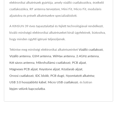
elektronikai alkatrészek gyártója, amely vízálló csatlakozókra, érzékelő
csatlakozókra, RF antenna tervezésre, Mini Fit, Micro Fit, moduláris
aljzatokra és préselt alkatrészekre specializálódott.
A KINSUN 39 éves tapasztalattal és fejlett technológiával rendelkező,
kiváló minőségű elektronikai alkatrészeket kínál ügyfeleinek, biztosítva,
hogy minden ügyfél igényei teljesüljenek.
Tekintse meg minőségi elektronikai alkatrészeinket
Vízálló csatlakozó
,
Vízálló antenna
,
GSM antenna
,
WiMax antenna
,
2.4GHz antenna
,
Két sávos antenna
,
Mikrohullámú csatlakozó
,
PCB aljzat
,
Mágneses PCB aljzat
,
Keystone aljzat
,
Közdarab aljzat
,
Orvosi csatlakozó
,
IDC blokk
,
PCB dugó
,
Nyomtatott alkatrész
,
USB 3.0 hosszabbító kábel
,
Micro USB csatlakozó
, és bátran
lépjen velünk kapcsolatba
.