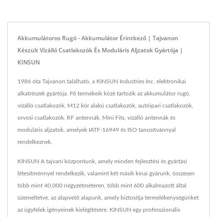
Akkumulátoros Rugó - Akkumulátor Érintkező | Tajvanon
Készült Vízálló Csatlakozók És Moduláris Aljzatok Gyártója |
KINSUN
1986 óta Tajvanon található, a KINSUN Industries Inc. elektronikai
alkatrészek gyártója. Fő termékeik közé tartozik az akkumulátor rugó,
vízálló csatlakozók, M12 kör alakú csatlakozók, autóipari csatlakozók,
orvosi csatlakozók, RF antennák, Mini Fits, vízálló antennák és
moduláris aljzatok, amelyek IATF-16949 és ISO tanúsítvánnyal
rendelkeznek.
KINSUN A tajvani központunk, amely minden fejlesztési és gyártási
létesítménnyel rendelkezik, valamint két másik kínai gyárunk, összesen
több mint 40,000 négyzetméteren, több mint 600 alkalmazott által
üzemeltetve, az alapvető alapunk, amely biztosítja termelékenységünket
az ügyfelek igényeinek kielégítésére. KINSUN egy professzionális