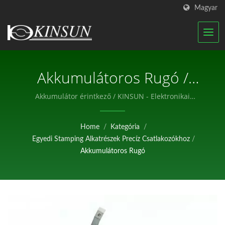
Magyar
Akkumulátoros Rugó /
KINSUN - Elektronikai
Akkumulátor érintkező / KINSUN - Elektronikai
alkatrészek professzionális gyártója.
Alkatrészek Professzionális
Home
/
Kategória
/
Gyártója.
Egyedi Stamping Alkatrészek Precíz Csatlakozókhoz
/
Akkumulátoros Rugó