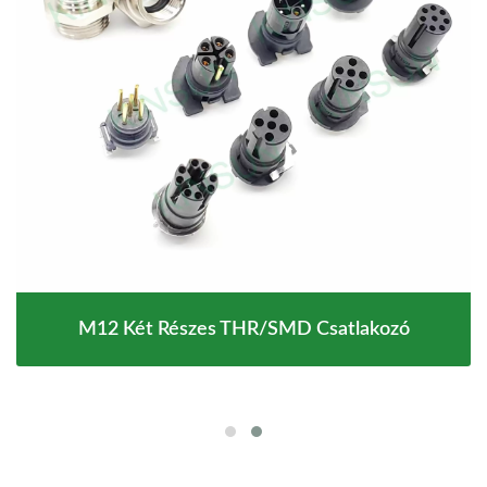
M12 Két Részes THR/SMD Csatlakozó