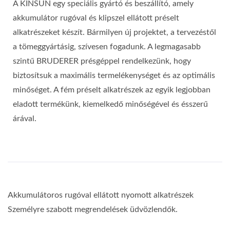
A KINSUN egy speciális gyártó és beszállító, amely
akkumulátor rugóval és klipszel ellátott préselt
alkatrészeket készít. Bármilyen új projektet, a tervezéstől
a tömeggyártásig, szívesen fogadunk. A legmagasabb
szintű BRUDERER présgéppel rendelkezünk, hogy
biztosítsuk a maximális termelékenységet és az optimális
minőséget. A fém préselt alkatrészek az egyik legjobban
eladott termékünk, kiemelkedő minőségével és ésszerű
árával.
Akkumulátoros rugóval ellátott nyomott alkatrészek
Személyre szabott megrendelések üdvözlendők.