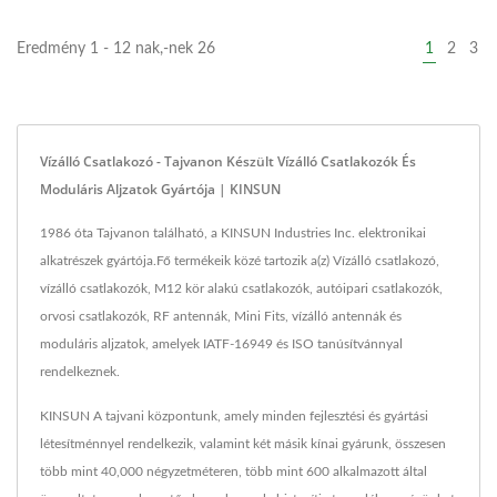
Eredmény 1 - 12 nak,-nek 26
1
2
3
Vízálló Csatlakozó - Tajvanon Készült Vízálló Csatlakozók És
Moduláris Aljzatok Gyártója | KINSUN
1986 óta Tajvanon található, a KINSUN Industries Inc. elektronikai
alkatrészek gyártója.Fő termékeik közé tartozik a(z) Vízálló csatlakozó,
vízálló csatlakozók, M12 kör alakú csatlakozók, autóipari csatlakozók,
orvosi csatlakozók, RF antennák, Mini Fits, vízálló antennák és
moduláris aljzatok, amelyek IATF-16949 és ISO tanúsítvánnyal
rendelkeznek.
KINSUN A tajvani központunk, amely minden fejlesztési és gyártási
létesítménnyel rendelkezik, valamint két másik kínai gyárunk, összesen
több mint 40,000 négyzetméteren, több mint 600 alkalmazott által