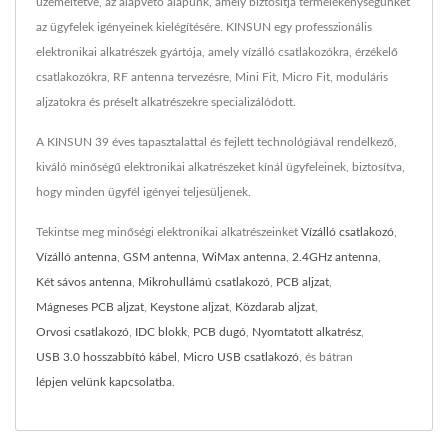
üzemeltetve, az alapvető alapunk, amely biztosítja termelékenységünket
az ügyfelek igényeinek kielégítésére. KINSUN egy professzionális
elektronikai alkatrészek gyártója, amely vízálló csatlakozókra, érzékelő
csatlakozókra, RF antenna tervezésre, Mini Fit, Micro Fit, moduláris
aljzatokra és préselt alkatrészekre specializálódott.
A KINSUN 39 éves tapasztalattal és fejlett technológiával rendelkező,
kiváló minőségű elektronikai alkatrészeket kínál ügyfeleinek, biztosítva,
hogy minden ügyfél igényei teljesüljenek.
Tekintse meg minőségi elektronikai alkatrészeinket
Vízálló csatlakozó
,
Vízálló antenna
,
GSM antenna
,
WiMax antenna
,
2.4GHz antenna
,
Két sávos antenna
,
Mikrohullámú csatlakozó
,
PCB aljzat
,
Mágneses PCB aljzat
,
Keystone aljzat
,
Közdarab aljzat
,
Orvosi csatlakozó
,
IDC blokk
,
PCB dugó
,
Nyomtatott alkatrész
,
USB 3.0 hosszabbító kábel
,
Micro USB csatlakozó
, és bátran
lépjen velünk kapcsolatba
.