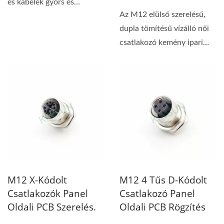
és kábelek gyors és
Az M12 elülső szerelésű,
biztonságos jel- és
dupla tömítésű vízálló női
áramkapcsolatokhoz...
csatlakozó kemény ipari
környezetekhez...
M12 X-Kódolt
M12 4 Tűs D-Kódolt
Csatlakozók Panel
Csatlakozó Panel
Oldali PCB Szerelés.
Oldali PCB Rögzítés