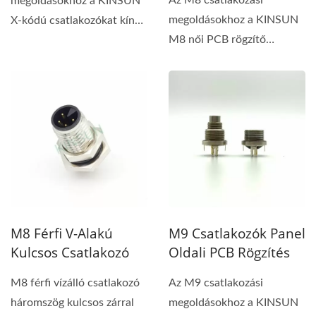
megoldásokhoz a KINSUN
megoldásokhoz a KINSUN
X-kódú csatlakozókat kínál
M8 női PCB rögzítő
8 tűs választékkal...
csatlakozókat kínál a PIP
folyamat...
M8 Férfi V-Alakú
M9 Csatlakozók Panel
Kulcsos Csatlakozó
Oldali PCB Rögzítés
M8 férfi vízálló csatlakozó
Az M9 csatlakozási
háromszög kulcsos zárral
megoldásokhoz a KINSUN