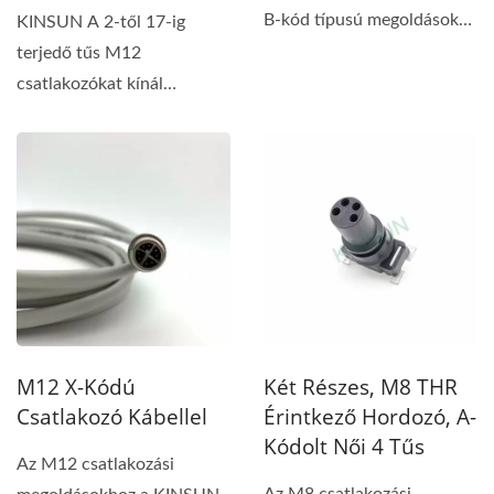
B-kód típusú megoldásokat
KINSUN A 2-től 17-ig
kínál 5 tűs és egyéb...
terjedő tűs M12
csatlakozókat kínál
vezetékekkel az ipari
automatizálási...
M12 X-Kódú
Két Részes, M8 THR
Csatlakozó Kábellel
Érintkező Hordozó, A-
Kódolt Női 4 Tűs
Az M12 csatlakozási
Az M8 csatlakozási