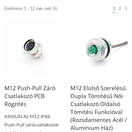
Eredmény 1 - 12 nak,-nek 26
1
2
3
M12 Push-Pull Záró
M12 Elülső Szerelésű
Csatlakozó PCB
Dupla Tömítésű Női
Rögzítés
Csatlakozó Oldalsó
Tömítési Funkcióval
KINSUN Az M12 IP68
(rozsdamentes Acél /
Push-Pull zárócsatlakozók
Alumínium Ház)