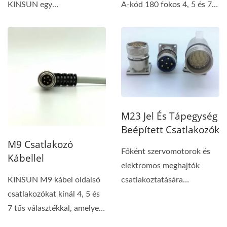
KINSUN egy
A-kód 180 fokos 4, 5 és 7
professzionális gyártója...
tűs csatlakozót kínál....
M23 Jel És Tápegység
Beépített Csatlakozók
M9 Csatlakozó
Főként szervomotorok és
Kábellel
elektromos meghajtók
csatlakoztatására
KINSUN M9 kábel oldalsó
használják ipari
csatlakozókat kínál 4, 5 és
automatizálási...
7 tűs választékkal, amelyek
biztonságosan...