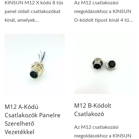
KINSUN M12 X kódú 8 tűs
Az M12 csatlakozási
panel oldali csatlakozókat
megoldásokhoz a KINSUN
kínál, amelyek
D-kódolt típust kínál 4 tűs
biztonságosan és
választási...
megbízhatóan...
M12 B-Kódolt
M12 A-Kódú
Csatlakozó
Csatlakozók Panelre
Szerelhető
Az M12 csatlakozási
Vezetékkel
megoldásokhoz a KINSUN