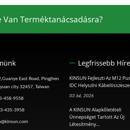
e Van Terméktanácsadásra?
münk
Legfrissebb Hír
KINSUN Fejleszti Az M12 Pus
,Guanye East Road, Pingjhen
IDC Helyszíni Kábelösszeszer
oyuan city 32457, Taiwan
03 Jul, 2026
3-458-9558
A KINSUN Alapkőletételi
-3-435-3958
Ünnepséget Tartott Az Új
a@kinsun.com
Létesítmény...