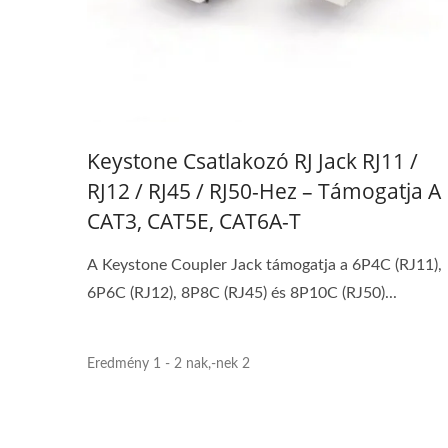
Keystone Csatlakozó RJ Jack RJ11 /
RJ12 / RJ45 / RJ50-Hez – Támogatja A
CAT3, CAT5E, CAT6A-T
A Keystone Coupler Jack támogatja a 6P4C (RJ11),
6P6C (RJ12), 8P8C (RJ45) és 8P10C (RJ50)...
Eredmény 1 - 2 nak,-nek 2