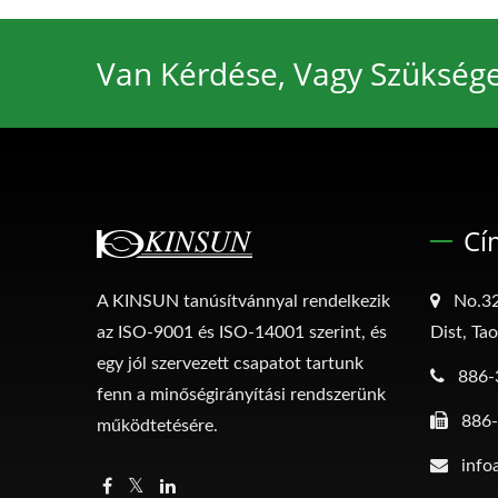
Van Kérdése, Vagy Szükség
Cí
A KINSUN tanúsítvánnyal rendelkezik
No.32
az ISO-9001 és ISO-14001 szerint, és
Dist, Ta
egy jól szervezett csapatot tartunk
886-
fenn a minőségirányítási rendszerünk
886
működtetésére.
info