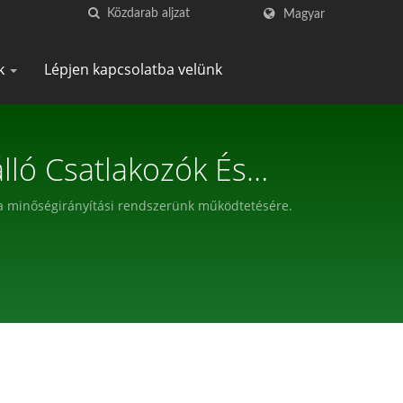
Magyar
ek
Lépjen kapcsolatba velünk
lló Csatlakozók És
NSUN
n a minőségirányítási rendszerünk működtetésére.