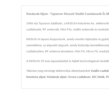
Közdarab Aljzat - Tajvanon Készült Vízálló Csatlakozók És 
1986 óta Tajvanon található, a KINSUN Industries Inc. elektronikai
csatlakozók, RF antennák, Mini Fits, vízálló antennák és modulá
KINSUN A tajvani központunk, amely minden fejlesztési és gyártá
üzemeltetve, az alapvető alapunk, amely biztosítja termelékenység
csatlakozókra, RF antenna tervezésre, Mini Fit, Micro Fit, modulári
A KINSUN 39 éves tapasztalattal és fejlett technológiával rendelke
Tekintse meg minőségi elektronikai alkatrészeinket
Vízálló csatla
Keystone aljzat
,
Közdarab aljzat
,
Orvosi csatlakozó
,
IDC blokk
,
P