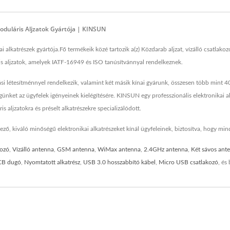
Moduláris Aljzatok Gyártója | KINSUN
 alkatrészek gyártója.Fő termékeik közé tartozik a(z) Közdarab aljzat, vízálló csatlako
ris aljzatok, amelyek IATF-16949 és ISO tanúsítvánnyal rendelkeznek.
si létesítménnyel rendelkezik, valamint két másik kínai gyárunk, összesen több mint 
ünket az ügyfelek igényeinek kielégítésére. KINSUN egy professzionális elektronikai alk
s aljzatokra és préselt alkatrészekre specializálódott.
ző, kiváló minőségű elektronikai alkatrészeket kínál ügyfeleinek, biztosítva, hogy mind
kozó
,
Vízálló antenna
,
GSM antenna
,
WiMax antenna
,
2.4GHz antenna
,
Két sávos ant
CB dugó
,
Nyomtatott alkatrész
,
USB 3.0 hosszabbító kábel
,
Micro USB csatlakozó
, és