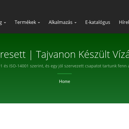
ég
Termékek
Alkalmazás
E-katalógus
Hír
resett | Tajvanon Készült Vízá
uláris Aljzatok Gyártója | KI
 és ISO-14001 szerint, és egy jól szervezett csapatot tartunk fen
Home