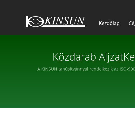
Kezdőlap
C
Közdarab AljzatKe
Mod
A KINSUN tanúsítvánnyal rendelkezik az ISO-9001