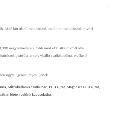
zók, M12 kör alakú csatlakozók, autóipari csatlakozók, orvosi
40,000 négyzetméteren, több mint 600 alkalmazott által
atrészek gyártója, amely vízálló csatlakozókra, érzékelő
en ügyfél igényei teljesüljenek.
enna
,
Mikrohullámú csatlakozó
,
PCB aljzat
,
Mágneses PCB aljzat
,
 bátran
lépjen velünk kapcsolatba
.