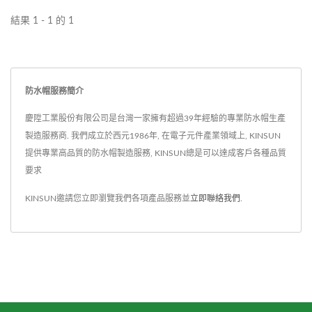
級。 為防止金屬腐蝕，防
結果 1 - 1 的 1
水蓋經過良好的表面處理。
如果您不想在擰下後丟失鍊
條，則可能需要搭配鏈條。
防水帽服務簡介
慶陞工業股份有限公司是台灣一家擁有超過39年經驗的專業防水帽生產
製造服務商. 我們成立於西元1986年, 在電子元件產業領域上, KINSUN
提供專業高品質的防水帽製造服務, KINSUN總是可以達成客戶各種品質
要求
KINSUN邀請您立即瀏覽我們各項產品服務並
立即聯絡我們
.