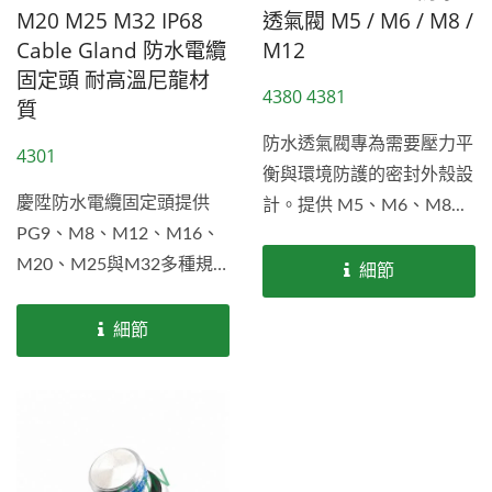
M20 M25 M32 IP68
透氣閥 M5 / M6 / M8 /
Cable Gland 防水電纜
M12
固定頭 耐高溫尼龍材
4380 4381
質
防水透氣閥專為需要壓力平
4301
衡與環境防護的密封外殼設
慶陞防水電纜固定頭提供
計。提供 M5、M6、M8...
PG9、M8、M12、M16、
M20、M25與M32多種規
細節
格，能適用於各種開孔直徑
的面板。密封Oring墊圈可
細節
適用2mm至20mm不同外徑
O.D的電纜線。電纜固定頭
的塑膠材質使用經UL94V0
和UL746C...