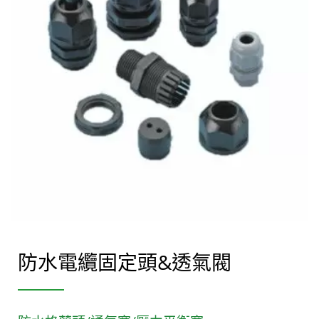
防水電纜固定頭&透氣閥