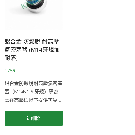
鋁合金 防鬆脫 耐高壓
氣密塞蓋 (M14牙規加
耐落)
1759
鋁合金防鬆脫耐高壓氣密塞
蓋（M14x1.5 牙規）專為
需在高壓環境下提供可靠氣
密保護的工業密封應用而設
計。產品採用鋁合金材質搭
細節
配硬陽極表面處理，具備優
異的耐腐蝕性能，並可通