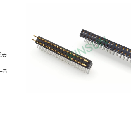
接器
件旨