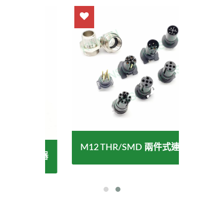
M12 THR/SMD 兩件式連接器
C 連接器
防水 