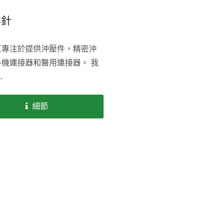
排針
直專注於提供沖壓件，精密沖
手機連接器和醫用連接器。 我
.
細節