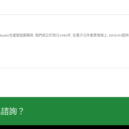
er生產製造服務商. 我們成立於西元1986年, 在電子元件產業領域上, KINSUN提供專業
品諮詢？