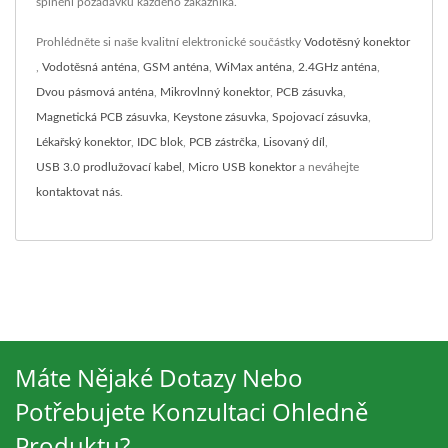
splnění požadavků každého zákazníka.
Prohlédněte si naše kvalitní elektronické součástky
Vodotěsný konektor
,
Vodotěsná anténa
,
GSM anténa
,
WiMax anténa
,
2.4GHz anténa
,
Dvou pásmová anténa
,
Mikrovlnný konektor
,
PCB zásuvka
,
Magnetická PCB zásuvka
,
Keystone zásuvka
,
Spojovací zásuvka
,
Lékařský konektor
,
IDC blok
,
PCB zástrčka
,
Lisovaný díl
,
USB 3.0 prodlužovací kabel
,
Micro USB konektor
a neváhejte
kontaktovat nás
.
Máte Nějaké Dotazy Nebo
Potřebujete Konzultaci Ohledně
Produktu?