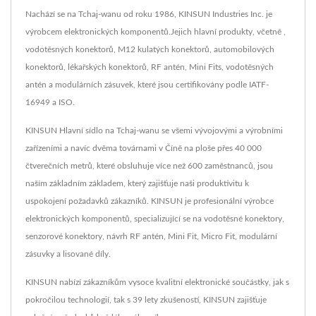
Nachází se na Tchaj-wanu od roku 1986, KINSUN Industries Inc. je
výrobcem elektronických komponentů.Jejich hlavní produkty, včetně ,
vodotěsných konektorů, M12 kulatých konektorů, automobilových
konektorů, lékařských konektorů, RF antén, Mini Fits, vodotěsných
antén a modulárních zásuvek, které jsou certifikovány podle IATF-
16949 a ISO.
KINSUN Hlavní sídlo na Tchaj-wanu se všemi vývojovými a výrobními
zařízeními a navíc dvěma továrnami v Číně na ploše přes 40 000
čtverečních metrů, které obsluhuje více než 600 zaměstnanců, jsou
naším základním základem, který zajišťuje naši produktivitu k
uspokojení požadavků zákazníků. KINSUN je profesionální výrobce
elektronických komponentů, specializující se na vodotěsné konektory,
senzorové konektory, návrh RF antén, Mini Fit, Micro Fit, modulární
zásuvky a lisované díly.
KINSUN nabízí zákazníkům vysoce kvalitní elektronické součástky, jak s
pokročilou technologií, tak s 39 lety zkušeností, KINSUN zajišťuje