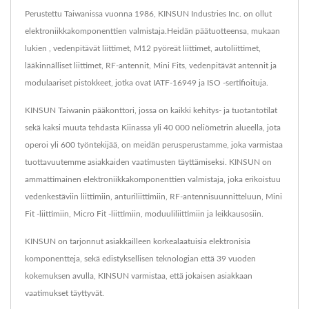
Perustettu Taiwanissa vuonna 1986, KINSUN Industries Inc. on ollut
elektroniikkakomponenttien valmistaja.Heidän päätuotteensa, mukaan
lukien , vedenpitävät liittimet, M12 pyöreät liittimet, autoliittimet,
lääkinnälliset liittimet, RF-antennit, Mini Fits, vedenpitävät antennit ja
modulaariset pistokkeet, jotka ovat IATF-16949 ja ISO -sertifioituja.
KINSUN Taiwanin pääkonttori, jossa on kaikki kehitys- ja tuotantotilat
sekä kaksi muuta tehdasta Kiinassa yli 40 000 neliömetrin alueella, jota
operoi yli 600 työntekijää, on meidän perusperustamme, joka varmistaa
tuottavuutemme asiakkaiden vaatimusten täyttämiseksi. KINSUN on
ammattimainen elektroniikkakomponenttien valmistaja, joka erikoistuu
vedenkestäviin liittimiin, anturiliittimiin, RF-antennisuunnitteluun, Mini
Fit -liittimiin, Micro Fit -liittimiin, moduuliliittimiin ja leikkausosiin.
KINSUN on tarjonnut asiakkailleen korkealaatuisia elektronisia
komponentteja, sekä edistyksellisen teknologian että 39 vuoden
kokemuksen avulla, KINSUN varmistaa, että jokaisen asiakkaan
vaatimukset täyttyvät.