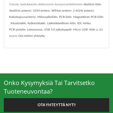
Tutustu laadukkaisiin elektronisiin komponentteihimme
Vesitiivis liitin
,
Vesitiivis antenni
,
GSM-antenn
,
WiMax-antenn
,
2.4GHz antenni
,
Kaksitaajuusantenni
,
Mikroaaltoliitin
,
PCB-liitin
,
Magnettinen PCB-liitin
,
Keystotakki
,
Kytkentätakki
,
Lääketieteellinen liitin
,
IDC-lohko
,
PCB-pistoke
,
Leimausosa
,
USB 3.0 jatkokaapeli
,
Micro USB -liitin
ja älä
epäröi
Ota meihin yhteyttä
.
Onko Kysymyksiä Tai Tarvitsetko
Tuoteneuvontaa?
OTA YHTEYTTÄ NYT!!