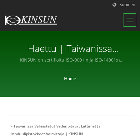
Suomen
Haettu | Taiwanissa
Valmistetut Vedenpitävät
KINSUN on sertifioitu ISO-9001:n ja ISO-14001:n
mukaan, ja ylläpidämme hyvin organisoitua tiimiä
Liittimet Ja
laatujohtamisjärjestelmämme toteuttamiseksi.
Home
Moduulipistokkeet
Valmistaja | KINSUN
- Taiwanissa Valmistetut Vedenpitävät Liittimet Ja
Moduulipistokkeet Valmistaja | KINSUN