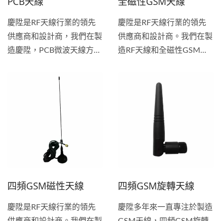
PCB天線
全磁性GSM天線
慶陞是RF天線行業的領先
慶陞是RF天線行業的領先
供應商和設計商，我們在製
供應商和設計商。我們在製
造慶陞，PCB微波天線方面
造RF天線和全磁性GSM天
擁有豐富的經驗。慶陞多年
線方面擁有豐富的經驗。慶
來一直專注於製造GSM天
陞多年來一直專注於製造
線，射頻天線，防水天線。
GSM天線，射頻天線，防
我們的目標是為客戶提供高
水天線。我們的目標是為客
品質，有競爭力的價格和優
戶提供高品質，有競爭力的
質服務的產品。我們為客戶
價格和優質服務的產品。我
提供全面的產品管理，符合
們為客戶提供全面的產品管
國際市場的嚴格質量要求，
理，符合國際市場的嚴格質
這使我們公司在質量導向的
量要求，使我們公司在質量
四頻GSM磁性天線
四頻GSM旋轉天線
GSM天線和PCB天線製造
導向的GSM天線和GSM磁
商中享有盛譽。
性天線製造商方面享有盛
慶陞是RF天線行業的領先
慶陞多年來一直專注於製造
譽。如果您正在尋找GSM