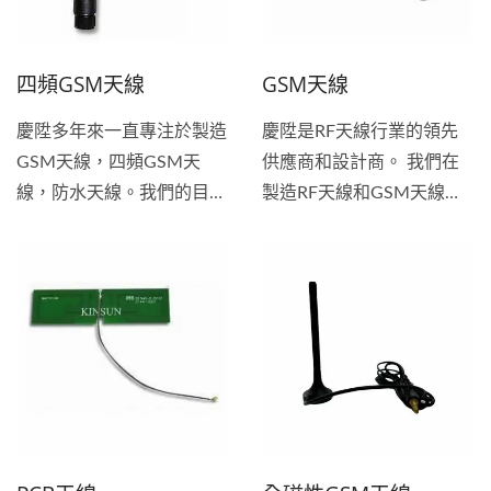
們一直致力於多年。如果您
需要更小尺寸的各種
四頻GSM天線
GSM天線
WiMAX防水天線或即時生
產需求，請聯繫我們。
慶陞多年來一直專注於製造
慶陞是RF天線行業的領先
GSM天線，四頻GSM天
供應商和設計商。 我們在
線，防水天線。我們的目標
製造RF天線和GSM天線方
是為客戶提供高品質，有競
面擁有豐富的經驗。慶陞多
爭力的價格和優質服務的產
年來一直專注於製造GSM
品。優質的產品和有競爭力
天線，微波天線，防水天
的價格是我們對客戶的堅定
線。...
保證。...