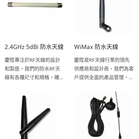
技術和靈活性，以合理的價
技術和靈活性，以合理的價
格向最終客戶提供關鍵技
格向最終客戶提供關鍵技
術。
術。
2.4GHz 5dBi 防水天線
WiMax 防水天線
慶陞專注於RF天線的設計
慶陞是RF天線行業的領先
和製造，我們的防水RF天
供應商和設計商，我們為客
線有各種尺寸和規格，確保
戶提供全面的產品管理，符
使用持久和無故障。 作為
合國際市場的嚴格質量要
全球天線供應商，慶陞的使
求，這使我們公司成為一家
命是通過匹配高質量和有競
以質量為導向的WiMax防
爭力的產品，技術和靈活
水天線製造商。自從我們致
性，以合理的價格向最終客
力於實現我們的產品創新，
戶提供關鍵技術。
有競爭力的價格和以質量為
導向的客戶滿意度以來，我