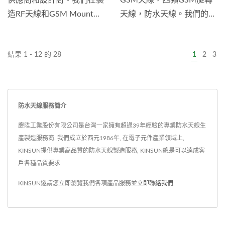
供應商和設計商。我們在製
GSM天線，四頻GSM旋轉
磁性天線，請隨時與我們聯
造RF天線和GSM Mount...
天線，防水天線。我們的目
繫。
標是為客戶提供高品質，有
競爭力的價格和優質服務的
結果 1 - 12 的 28
1
2
3
產品。優質的產品和有競爭
力的價格是我們對客戶的堅
定保證。...
防水天線服務簡介
慶陞工業股份有限公司是台灣一家擁有超過39年經驗的專業防水天線生
產製造服務商. 我們成立於西元1986年, 在電子元件產業領域上,
KINSUN提供專業高品質的防水天線製造服務, KINSUN總是可以達成客
戶各種品質要求
KINSUN邀請您立即瀏覽我們各項產品服務並
立即聯絡我們
.