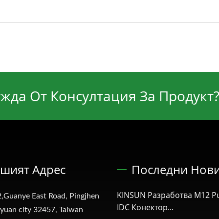
жда От Консултация За Продукт
шият Адрес
Последни Нов
KINSUN Разработва M12 Pu
,Guanye East Road, Pingjhen
IDC Конектор...
oyuan city 32457, Taiwan