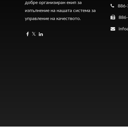
добре организиран екип за
886-
изпълнение на нашата система за
886
управление на качеството.
info