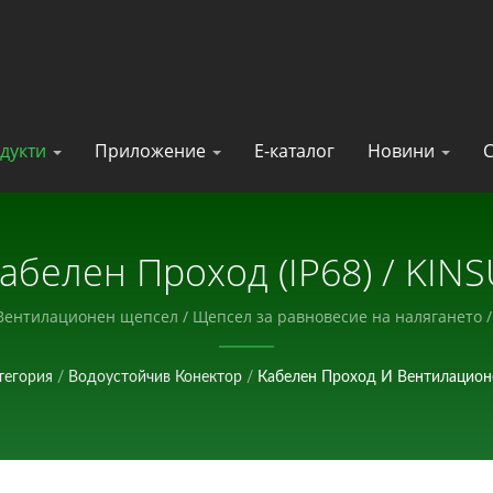
дукти
Приложение
Е-каталог
Новини
С
белен Проход (IP68) / KIN
одител На Електронни Комп
 Вентилационен щепсел / Щепсел за равновесие на налягането 
електронни компоненти.
тегория
/
Водоустойчив Конектор
/
Кабелен Проход И Вентилацио