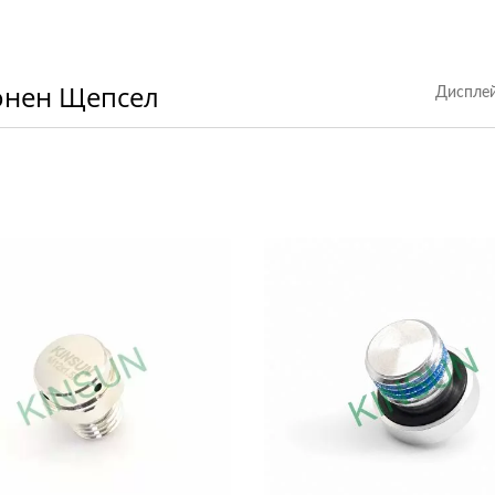
онен Щепсел
Дисплей