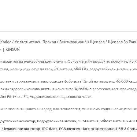
Кабел / Уплътнителен Проход / Вентилационен Щепсел / Щепсел За Равн
н | KINSUN
е производител на електронни компоненти. Основните им продукти, включително
ели, медицински свързватели, RF антени, Mini Fits, водоустойчиви антени и м
дствени съоръжения и плюс още две фабрики в Китай на площ над 40,000 квадр
 за да задоволи изискванията на клиентите. KINSUN е професионален производ
ni Fit, Micro Fit, модулни жакове и щамповани части.
компоненти, както с напреднала технология, така и с 39 години опит, KINSUN 
оустойчив конектор
,
Водоустойчива антена
,
GSM антена
,
WiMax антена
,
2.4GH
,
Медицински конектор
,
IDC блок
,
PCB щепсел
,
Част за щамповане
,
USB 3.0 удъ