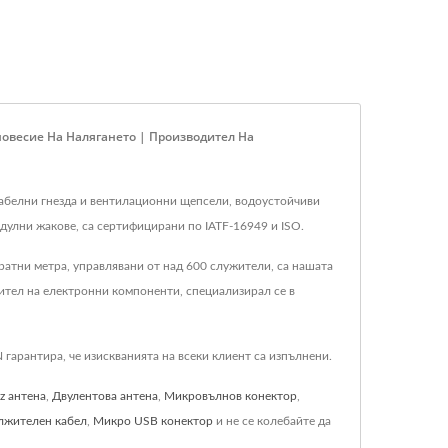
овесие На Налягането | Производител На
 кабелни гнезда и вентилационни щепсели, водоустойчиви
одулни жакове, са сертифицирани по IATF-16949 и ISO.
атни метра, управлявани от над 600 служители, са нашата
ител на електронни компоненти, специализирал се в
гарантира, че изискванията на всеки клиент са изпълнени.
z антена
,
Двулентова антена
,
Микровълнов конектор
,
лжителен кабел
,
Микро USB конектор
и не се колебайте да