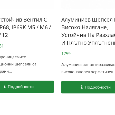
стойчив Вентил С
Алуминиев Щепсел 
IP68, IP69K M5 / M6 /
Високо Налягане,
M12
Устойчив На Разхла
И Плътно Уплътнен
81
1759
проницаемите
ционни щепсели са
Алуминиевият антиразвива
рани...
високонапорен херметичен..
12 Двукомпонентен
Подробности
Подробности
Водоустойчив IP68 
THR/SMD Конектор
Type-C Конектор