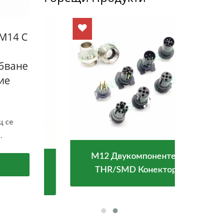
M14 С
бване
ие
щ се
.
M12 Двукомпонентен
USB
Во
THR/SMD Конектор