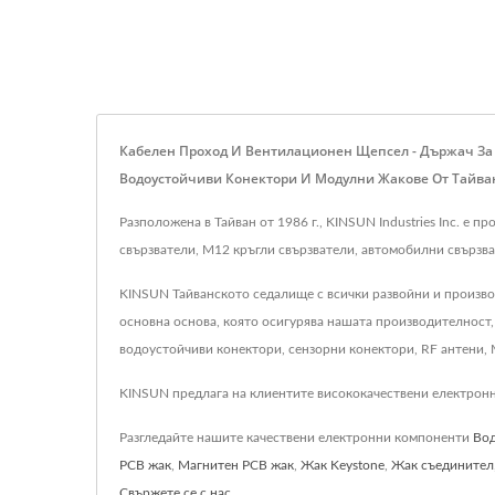
Кабелен Проход И Вентилационен Щепсел - Държач За 
Водоустойчиви Конектори И Модулни Жакове От Тайва
Разположена в Тайван от 1986 г., KINSUN Industries Inc. 
свързватели, M12 кръгли свързватели, автомобилни свързват
KINSUN Тайванското седалище с всички развойни и произво
основна основа, която осигурява нашата производителност,
водоустойчиви конектори, сензорни конектори, RF антени, Mi
KINSUN предлага на клиентите висококачествени електронни 
Разгледайте нашите качествени електронни компоненти
Вод
PCB жак
,
Магнитен PCB жак
,
Жак Keystone
,
Жак съединител
Свържете се с нас
.