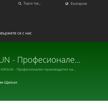
Български
вържете се с нас
SUN - Професионален
оненти.
/ KINSUN - Професионален производител на
нен Щепсел