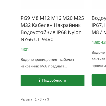
PG9 M8 M12 M16 M20 M25
Водоу
M32 Кабелен Накрайник
IP67, 
Водоустойчив IP68 Nylon
M8 / 
NY66 UL-94V0
4380 43
4301
Водоне
вентила
Водонепроницаемият кабелен
проекти
накрайник IP68 предлага...
M
Подробности
Водоустойчив IP68 USB
Type-C Конектор
Резултат 1 - 3 на 3