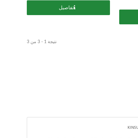
تفاصيل
نتيجة 1 - 3 من 3
عتين
موصل USB Type-C مقاوم للماء
IP68