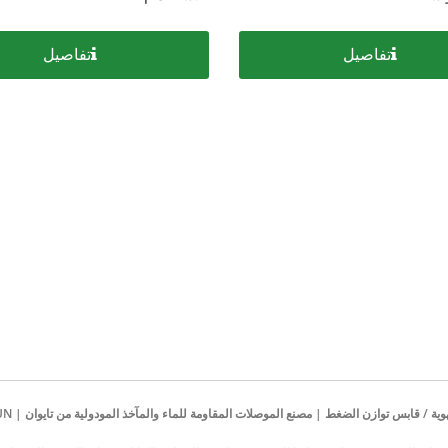
تفاصيل
تفاصيل
موصل M12 ذو قط
موصل USB Type-C مقاوم للماء
THR/SMD
IP68
قابس توازن الضغط | مصنع الموصلات المقاومة للماء والمآخذ المودولية من تايوان | KINSUN