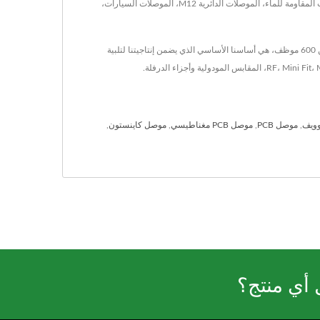
تقع في تايوان منذ عام 1986، KINSUN Industries Inc. كانت مصنّعاً لمكونات إلكترونية. تشمل منتجاتها الرئيسية، بما في ذلك غلاف الكابل وسدادة التهوية، الموصلات المقاومة للماء، الموصلات الدائرية M12، الموصلات السيارات،
KINSUN المقر الرئيسي في تايوان مع جميع مرافق التطوير والإنتاج بالإضافة إلى مصنعين آخرين في الصين على مساحة تزيد عن 40,000 متر مربع، يعمل بها أكثر من 600 موظف، هي أساسنا الأساسي الذي يضمن إنتاجيتنا لتلبية
وويف
,
موصل PCB
,
موصل PCB مغناطيسي
,
موصل كاينستون
,
 أي منتج؟