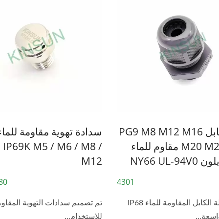
غلاف كابل PG9 M8 M12 M16
M20 M25 M32 مقاوم للماء
 IP69K M5 / M6 / M8 /
M12
4381
4301
تتميز وصلة الكابل المقاومة للماء IP68
تم تصميم سدادات التهوية المقاوم
اسعة...
للاستخدام...