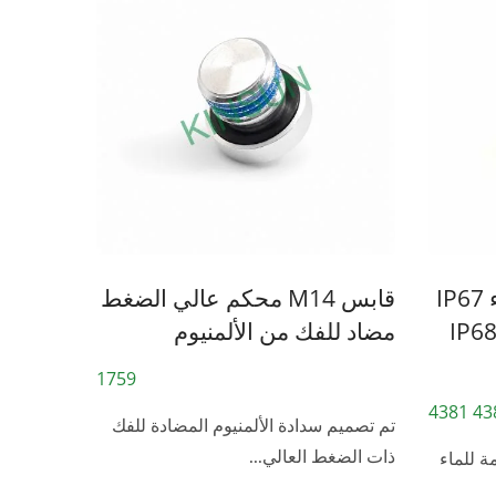
سدادة تهوية مقاومة للماء IP67
قابس M14 محكم عالي الضغط
IP68
مضاد للفك من الألمنيوم
1759
4380 
تم تصميم سدادة الألمنيوم المضادة للفك
ذات الضغط العالي...
ة للماء