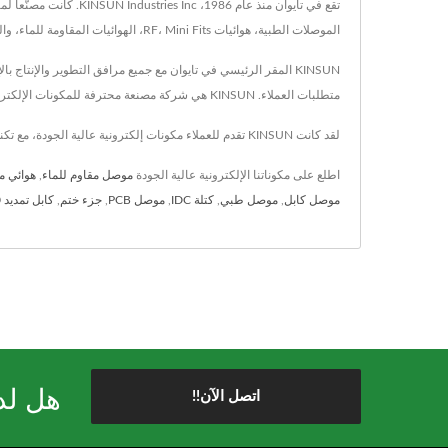
الموصلات الطبية، هوائيات RF، Mini Fits، الهوائيات المقاومة للماء، والمقابس المودولارية، والتي تحمل شهادات IATF-16949 وISO.
متطلبات العملاء. KINSUN هي شركة مصنعة محترفة للمكونات الإلكترونية، متخصصة في الموصلات المقاومة للماء، موصلات المستشعر، تصميم الهوائيات RF، Mini Fit، Micro Fit، المقابس المودولية وأجزاء الدرفلة.
لقد كانت KINSUN تقدم للعملاء مكونات إلكترونية عالية الجودة، مع تكنولوجيا متقدمة و39 عامًا من الخبرة، تضمن KINSUN تلبية احتياجات كل عميل.
اطلع على مكوناتنا الإلكترونية عالية الجودة
موصل مقاوم للماء
,
هوائي م
موصل كابل
,
موصل طبي
,
كتلة IDC
,
موصل PCB
,
جزء ختم
,
كابل تمديد USB 3.0
هل لد
اتصل الآن!!