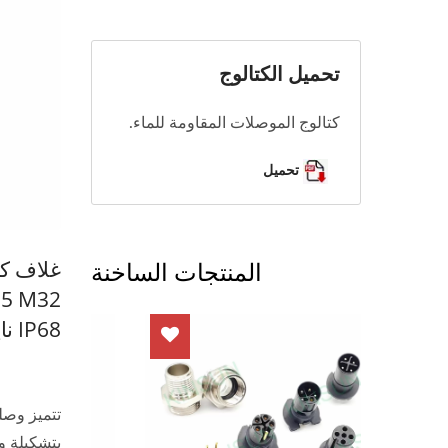
تحميل الكتالوج
كتالوج الموصلات المقاومة للماء.
تحميل
المنتجات الساخنة
IP68 نايلون NY66 UL-94V0
بتشكيلة و