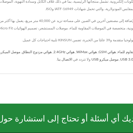
قاوم للماء
,
هوائي GSM
,
هوائي WiMax
,
هوائي 2.4GHz
,
هوائي مزدوج النطاق
,
موصل الميكر
,
موصل ميكرو USB
ولا تتردد في
الاتصال بنا
.
يك أي أسئلة أو تحتاج إلى استشارة حول