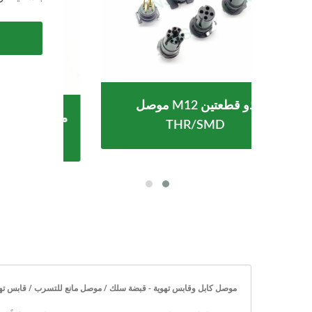
موصل M12 ذو قطعتين
USB Type- مقاوم للماء
THR/SMD
موصل كابل وقابس تهوية - قبضة سلك / موصل مانع للتسرب / قابس تهوية / 