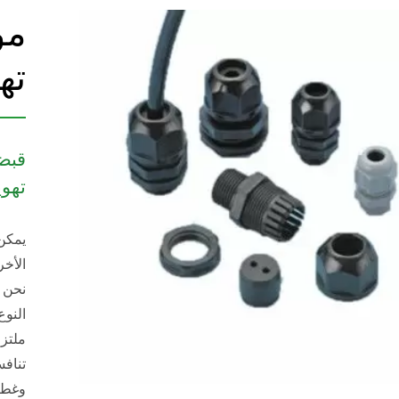
مو
ته
قبض
تهوي
يمكن 
الأخر
نحن ن
النوع
ملتز
تنافس
وغطاء