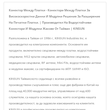
Конектор Между Платки - Конектори Между Платки За
Високоскоростни Данни И Модулни Решения За Разширение
На Печатни Платки. | Производител На Водоустойчиви
Конектори И Модулни Жакове От Тайван | KINSUN
Разположена в Тайван от 1986 г., KINSUN Industries Inc. е
производител на електронни компоненти. Основните им
продукти, включително свързвачи между платки, водоустойчиви
свързвачи, M12 кръгли свързвачи, автомобилни свързвачи,
медицински свързвачи, RF антени, Mini Fits, водоустойчиви антени
и модулни жакове, са сертифицирани по IATF-16949 и ISO.
KINSUN Тайванското седалище с всички развойни и
производствени съоръжения и плюс още две фабрики в Китай на
площ над 40,000 квадратни метра, управлявани от над 600
служители, са нашата основна основа, която осигурява нашата
производителност, за да задоволи изискванията на клиентите.
KINSUN е професионален производител на електронни