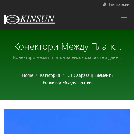
Български
Конектори Между Платки
За Високоскоростни
Конектори между платки за високоскоростни данни
и модулни решения за разширение на печатни
Данни И Бързо
платки. / KINSUN - Професионален производител на
Home
/
Категория
/
ICT Свързващ Елемент
/
Свързване На Вериги. /
електронни компоненти.
Конектор Между Платки
KINSUN - Професионален
Производител На
Електронни Компоненти.