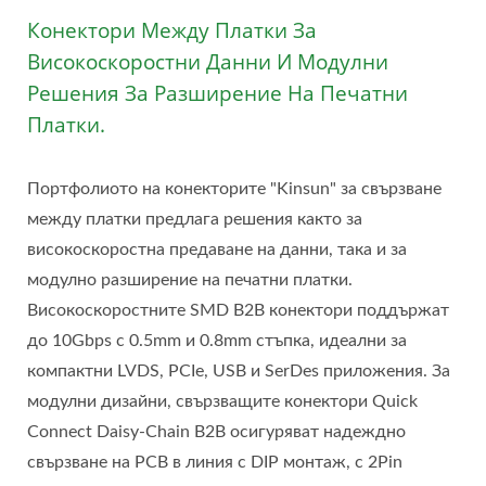
Конектори Между Платки За
Високоскоростни Данни И Модулни
Решения За Разширение На Печатни
Платки.
Портфолиото на конекторите "Kinsun" за свързване
между платки предлага решения както за
високоскоростна предаване на данни, така и за
модулно разширение на печатни платки.
Високоскоростните SMD B2B конектори поддържат
до 10Gbps с 0.5mm и 0.8mm стъпка, идеални за
компактни LVDS, PCIe, USB и SerDes приложения. За
модулни дизайни, свързващите конектори Quick
Connect Daisy-Chain B2B осигуряват надеждно
свързване на PCB в линия с DIP монтаж, с 2Pin