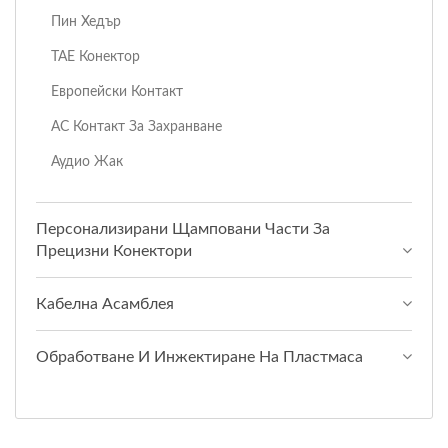
Пин Хедър
TAE Конектор
Европейски Контакт
AC Контакт За Захранване
Аудио Жак
Персонализирани Щамповани Части За
Прецизни Конектори
Кабелна Асамблея
Обработване И Инжектиране На Пластмаса