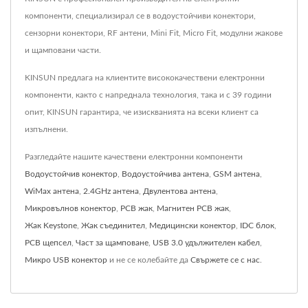
компоненти, специализирал се в водоустойчиви конектори,
сензорни конектори, RF антени, Mini Fit, Micro Fit, модулни жакове
и щамповани части.
KINSUN предлага на клиентите висококачествени електронни
компоненти, както с напреднала технология, така и с 39 години
опит, KINSUN гарантира, че изискванията на всеки клиент са
изпълнени.
Разгледайте нашите качествени електронни компоненти
Водоустойчив конектор
,
Водоустойчива антена
,
GSM антена
,
WiMax антена
,
2.4GHz антена
,
Двулентова антена
,
Микровълнов конектор
,
PCB жак
,
Магнитен PCB жак
,
Жак Keystone
,
Жак съединител
,
Медицински конектор
,
IDC блок
,
PCB щепсел
,
Част за щамповане
,
USB 3.0 удължителен кабел
,
Микро USB конектор
и не се колебайте да
Свържете се с нас
.