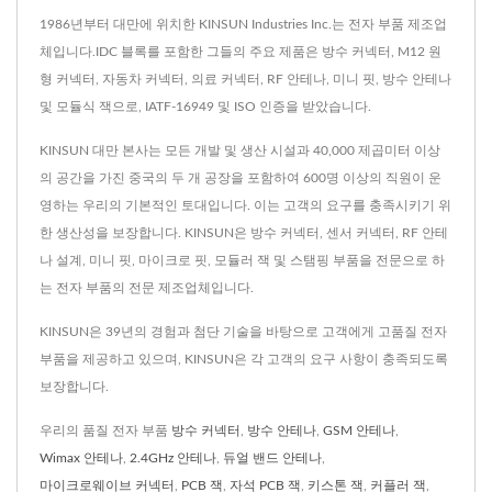
1986년부터 대만에 위치한 KINSUN Industries Inc.는 전자 부품 제조업
체입니다.IDC 블록를 포함한 그들의 주요 제품은 방수 커넥터, M12 원
형 커넥터, 자동차 커넥터, 의료 커넥터, RF 안테나, 미니 핏, 방수 안테나
및 모듈식 잭으로, IATF-16949 및 ISO 인증을 받았습니다.
KINSUN 대만 본사는 모든 개발 및 생산 시설과 40,000 제곱미터 이상
의 공간을 가진 중국의 두 개 공장을 포함하여 600명 이상의 직원이 운
영하는 우리의 기본적인 토대입니다. 이는 고객의 요구를 충족시키기 위
한 생산성을 보장합니다. KINSUN은 방수 커넥터, 센서 커넥터, RF 안테
나 설계, 미니 핏, 마이크로 핏, 모듈러 잭 및 스탬핑 부품을 전문으로 하
는 전자 부품의 전문 제조업체입니다.
KINSUN은 39년의 경험과 첨단 기술을 바탕으로 고객에게 고품질 전자
부품을 제공하고 있으며, KINSUN은 각 고객의 요구 사항이 충족되도록
보장합니다.
우리의 품질 전자 부품
방수 커넥터
,
방수 안테나
,
GSM 안테나
,
Wimax 안테나
,
2.4GHz 안테나
,
듀얼 밴드 안테나
,
마이크로웨이브 커넥터
,
PCB 잭
,
자석 PCB 잭
,
키스톤 잭
,
커플러 잭
,