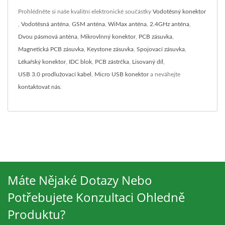
Prohlédněte si naše kvalitní elektronické součástky
Vodotěsný konektor
,
Vodotěsná anténa
,
GSM anténa
,
WiMax anténa
,
2.4GHz anténa
,
Dvou pásmová anténa
,
Mikrovlnný konektor
,
PCB zásuvka
,
Magnetická PCB zásuvka
,
Keystone zásuvka
,
Spojovací zásuvka
,
Lékařský konektor
,
IDC blok
,
PCB zástrčka
,
Lisovaný díl
,
USB 3.0 prodlužovací kabel
,
Micro USB konektor
a neváhejte
kontaktovat nás
.
Máte Nějaké Dotazy Nebo
Potřebujete Konzultaci Ohledně
Produktu?