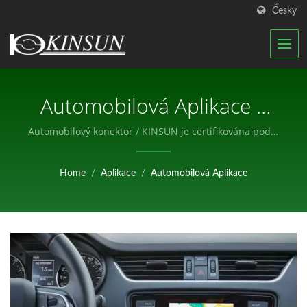
Česky
Automobilová Aplikace |
Certifikovaný Výrobce RF
Automobilový konektor / KINSUN je certifikována podle
ISO-9001, ISO-14001 a udržujeme dobře organizovaný
Antén A Vodotěsných
tým pro provádění našeho systému řízení kvality.
Home
/
Aplikace
/
Automobilová Aplikace
Konektorů | KINSUN