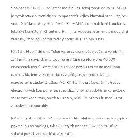
Společnost KINSUN Industries Inc. sídlí na Tchaj-wanu od roku 1986 a
je výrobcem elektronických komponentů. Jejich hlavními produkty jsou
vodotěsné konektory, kulaté konektory M12, automobilové konektory,
lékařské konektory, RF antény, Mini Fits, vodotěsné antény a modulární
zásuvky, které jsou certifikovány podle IATF-16949 a ISO.
KINSUN Hlavní sídlo na Tchaj-wanu se všemi vývojovými a výrobními
zařízeními a navíc dvěma továrnami v Číně na ploše přes 40 000
čtverečních metrů, které obsluhuje více než 600 zaměstnanců, jsou
naším základním základem, který zajišťuje naši produktivitu k
uspokojení požadavků zákazníků. KINSUN je profesionální výrobce
elektronických komponentů, specializující se na vodotěsné konektory,
senzorové konektory, návrh RF antén, Mini Fit, Micro Fit, modulární
zásuvky a lisované díly.
KINSUN nabízí zákazníkům vysoce kvalitní elektronické součástky, jak s
pokročilou technologií, tak s 39 lety zkušeností, KINSUN zajišťuje
splnění požadavků každého zákazníka.