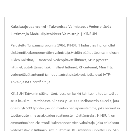
Kaksitaajuusantenni - Taiwanissa Valmistetut Vedenpitävät
Liittimet Ja Moduulipistokkeet Valmistaja | KINSUN
Perustettu Taiwanissa vuonna 1986, KINSUN Industries Inc. on ollut
elektroniikkakomponenttien valmistaja.Heidän päätuotteensa, mukaan
lukien Kaksitaajuusantenni, vedenpitävät liittimet, M12 pyöreät
liittimet, autoliittimet, lääkinnälliset liittimet, RF-antennit, Mini Fits,
vedenpitävät antennit ja modulaariset pistokkeet, jotka ovat IATF-
16949 ja ISO -sertifioituja.
KINSUN Taiwanin pääkonttori, jossa on kaikki kehitys- ja tuotantotilat
sekä kaksi muuta tehdasta Kiinassa yli 40 000 neliömetrin alueella, jota
operoi yli 600 työntekijää, on meidän perusperustamme, joka varmistaa
tuottavuutemme asiakkaiden vaatimusten täyttämiseksi. KINSUN on
ammattimainen elektroniikkakomponenttien valmistaja, joka erikoistuu
vedenkestäviin liittimiin, anturiliittimiin, RF-antennisuunnitteluun, Mini