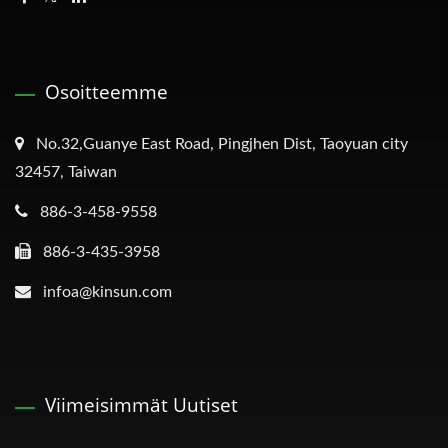
Osoitteemme
No.32,Guanye East Road, Pingjhen Dist, Taoyuan city
32457, Taiwan
886-3-458-9558
886-3-435-3958
infoa@kinsun.com
Viimeisimmät Uutiset