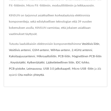
Fit -liittimiin, Micro Fit -liittimiin, moduuliliittimiin ja leikkausosiin.
KINSUN on tarjonnut asiakkailleen korkealaatuisia elektronisia
komponentteja, sekä edistyksellisen teknologian että 39 vuoden
kokemuksen avulla, KINSUN varmistaa, että jokaisen asiakkaan
vaatimukset täyttyvät.
Tutustu laadukkaisiin elektronisiin komponentteihimme
Vesitiivis liitin
,
Vesitiivis antenni
,
GSM-antenn
,
WiMax-antenn
,
2.4GHz antenni
,
Kaksitaajuusantenni
,
Mikroaaltoliitin
,
PCB-liitin
,
Magnettinen PCB-liitin
,
Keystotakki
,
Kytkentätakki
,
Lääketieteellinen liitin
,
IDC-lohko
,
PCB-pistoke
,
Leimausosa
,
USB 3.0 jatkokaapeli
,
Micro USB -liitin
ja älä
epäröi
Ota meihin yhteyttä
.