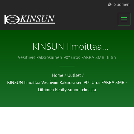
Suomen
KINSUN Ilmoittaa
Kehityssuunnitelmasta
Vesitiivis kaksiosainen 90° uros FAKRA SMB -liitin
Vedenpitävälle
Home
/
Uutiset
/
Kaksiosaiselle 90° Uros
KINSUN Ilmoittaa Vesitiiviin Kaksiosaisen 90° Uros FAKRA SMB -
FAKRA SMB -liittimelle |
Liittimen Kehityssuunnitelmasta
Sertifioitujen RF-Antennien
Ja Vedenpitävien Liittimien
Valmistaja | KINSUN