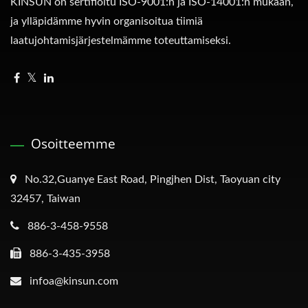
KINSUN on sertifioitu ISO-9001:n ja ISO-14001:n mukaan,
ja ylläpidämme hyvin organisoitua tiimiä
laatujohtamisjärjestelmämme toteuttamiseksi.
Osoitteemme
No.32,Guanye East Road, Pingjhen Dist, Taoyuan city
32457, Taiwan
886-3-458-9558
886-3-435-3958
infoa@kinsun.com