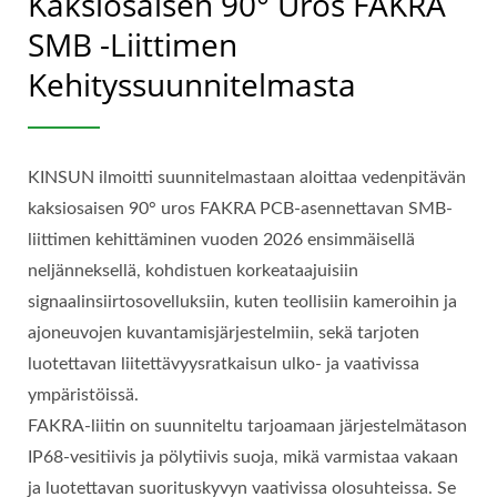
Kaksiosaisen 90° Uros FAKRA
SMB -liittimen
Kehityssuunnitelmasta
KINSUN ilmoitti suunnitelmastaan aloittaa vedenpitävän
kaksiosaisen 90° uros FAKRA PCB-asennettavan SMB-
liittimen kehittäminen vuoden 2026 ensimmäisellä
neljänneksellä, kohdistuen korkeataajuisiin
signaalinsiirtosovelluksiin, kuten teollisiin kameroihin ja
ajoneuvojen kuvantamisjärjestelmiin, sekä tarjoten
luotettavan liitettävyysratkaisun ulko- ja vaativissa
ympäristöissä.
FAKRA-liitin on suunniteltu tarjoamaan järjestelmätason
IP68-vesitiivis ja pölytiivis suoja, mikä varmistaa vakaan
ja luotettavan suorituskyvyn vaativissa olosuhteissa. Se