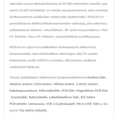
sekä kaksi muuta tehdasta Kiinassa yli 40 000 neliömetrin alueella, jota
operoi yli 600 työntekijää, on meidän perusperustamme, joka varmistaa
tuottavuutemme asiakkaiden vaatimusten täyttämiseksi. KINSUN on
ammattimainen elektroniikkakomponenttien valmistaja, joka erikoistuu
vedenkestäviin liittimiin, anturiliittimiin, RF-antennisuunnitteluun, Mini
Fit -liittimiin, Micro Fit -liittimiin, moduuliliittimiin ja leikkausosiin.
KINSUN on tarjonnut asiakkailleen korkealaatuisia elektronisia
komponentteja, sekä edistyksellisen teknologian että 39 vuoden
kokemuksen avulla, KINSUN varmistaa, että jokaisen asiakkaan
vaatimukset täyttyvät.
Tutustu laadukkaisiin elektronisiin komponentteihimme
Vesitiivis liitin
,
Vesitiivis antenni
,
GSM-antenn
,
WiMax-antenn
,
2.4GHz antenni
,
Kaksitaajuusantenni
,
Mikroaaltoliitin
,
PCB-liitin
,
Magnettinen PCB-liitin
,
Keystotakki
,
Kytkentätakki
,
Lääketieteellinen liitin
,
IDC-lohko
,
PCB-pistoke
,
Leimausosa
,
USB 3.0 jatkokaapeli
,
Micro USB -liitin
ja älä
epäröi
Ota meihin yhteyttä
.