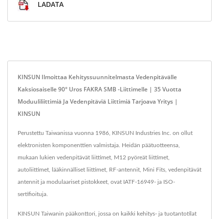
LADATA
KINSUN Ilmoittaa Kehityssuunnitelmasta Vedenpitävälle
Kaksiosaiselle 90° Uros FAKRA SMB -liittimelle | 35 Vuotta
Moduuliliittimiä Ja Vedenpitäviä Liittimiä Tarjoava Yritys |
KINSUN
Perustettu Taiwanissa vuonna 1986, KINSUN Industries Inc. on ollut
elektronisten komponenttien valmistaja. Heidän päätuotteensa,
mukaan lukien vedenpitävät liittimet, M12 pyöreät liittimet,
autoliittimet, lääkinnälliset liittimet, RF-antennit, Mini Fits, vedenpitävät
antennit ja modulaariset pistokkeet, ovat IATF-16949- ja ISO-
sertifioituja.
KINSUN Taiwanin pääkonttori, jossa on kaikki kehitys- ja tuotantotilat