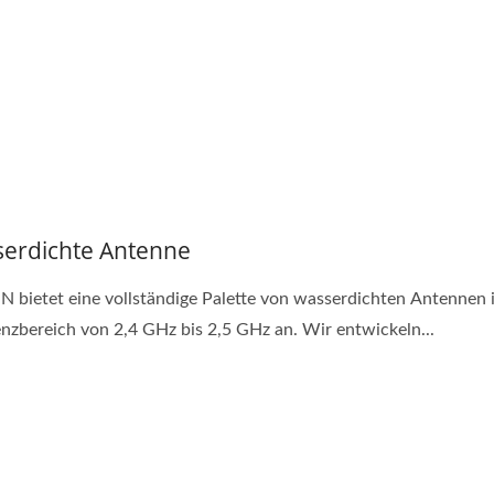
erdichte Antenne
 bietet eine vollständige Palette von wasserdichten Antennen 
Zweiteiliger THR/SMD-
nzbereich von 2,4 GHz bis 2,5 GHz an. Wir entwickeln...
Wasserdichter IP68 USB
Steckverbinder
C-Steckverbinder