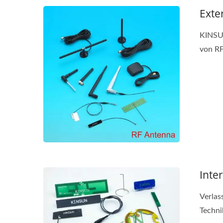
Exte
KINSUN
von RF
Inte
Verlas
Technik