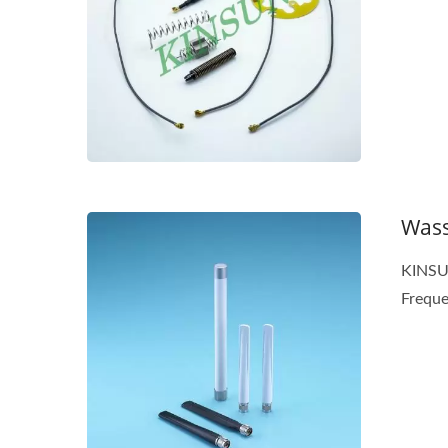
Wass
KINSUN
M12 
Freque
Wasserdichter IP68 USB Typ-
C-Steckverbinder