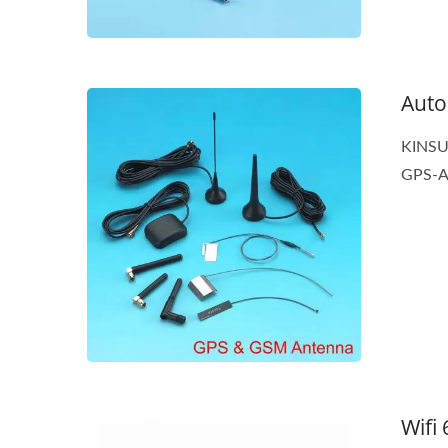
Auto
KINSUN
GPS-An
Wifi