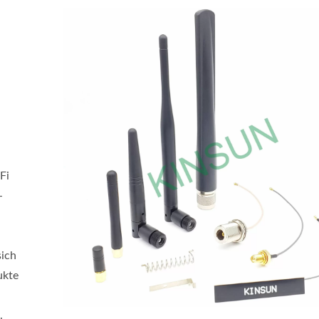
Fi
-
ich
ukte
.