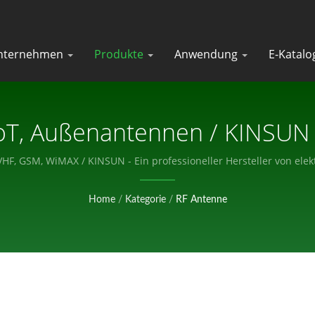
nternehmen
Produkte
Anwendung
E-Katalo
T, Außenantennen / KINSUN -
ler Von Elektronischen Komp
 VHF, GSM, WiMAX / KINSUN - Ein professioneller Hersteller von e
Home
/
Kategorie
/
RF Antenne