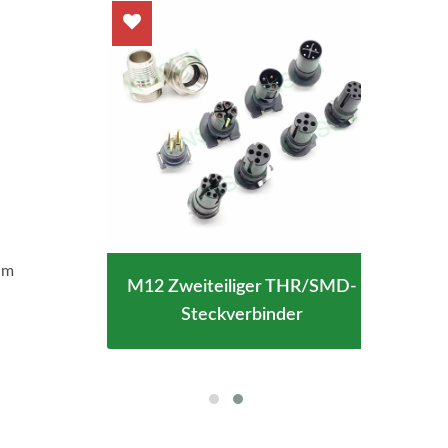
im
M12 Zweiteiliger THR/SMD-
 Typ-
Wass
Steckverbinder