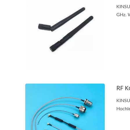
KINSUN
GHz. W
RF K
KINSUN
Hochle