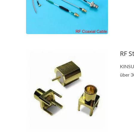
RF S
KINSUN
über 3