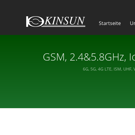
Startseite
U
GSM, 2.4&5.8GHz, Io
Herstel
6G, 5G, 4G LTE, ISM, UHF,