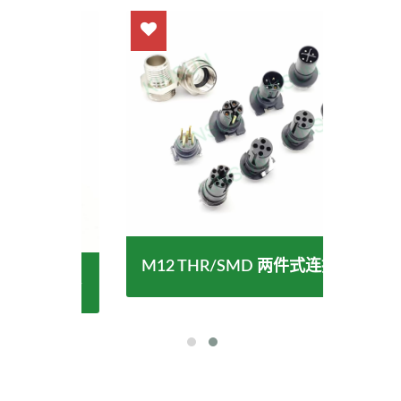
M12 THR/SMD 两件式连接器
 连接器
防水I