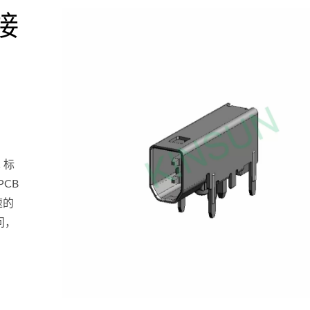
接
 标
PCB
速的
问，