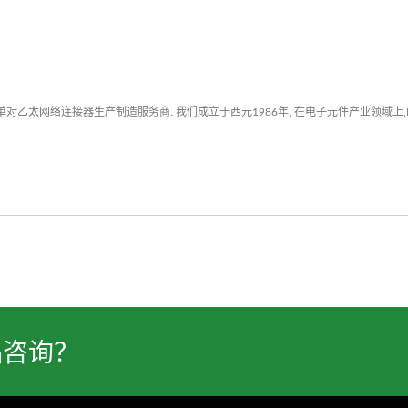
对乙太网络连接器生产制造服务商. 我们成立于西元1986年, 在电子元件产业领域上,
品咨询？