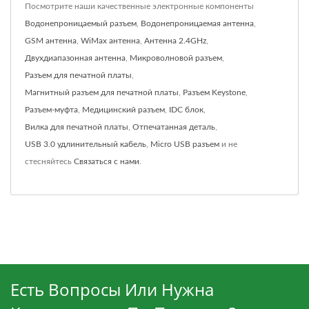
Посмотрите наши качественные электронные компоненты
Водонепроницаемый разъем
,
Водонепроницаемая антенна
,
GSM антенна
,
WiMax антенна
,
Антенна 2.4GHz
,
Двухдиапазонная антенна
,
Микроволновой разъем
,
Разъем для печатной платы
,
Магнитный разъем для печатной платы
,
Разъем Keystone
,
Разъем-муфта
,
Медицинский разъем
,
IDC блок
,
Вилка для печатной платы
,
Отпечатанная деталь
,
USB 3.0 удлинительный кабель
,
Micro USB разъем
и не
стесняйтесь
Связаться с нами
.
Есть Вопросы Или Нужна