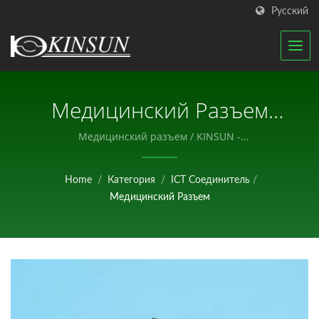
Русский
Медицинский Разъем
Типа SMT,
Медицинский разъем / KINSUN -
Профессиональный производитель электронных
Соответствующий
компонентов.
Home
/
Категория
/
ICT Соединитель
/
Директиве RoHS. /
Медицинский Разъем
KINSUN -
Профессиональный
Производитель
Электронных