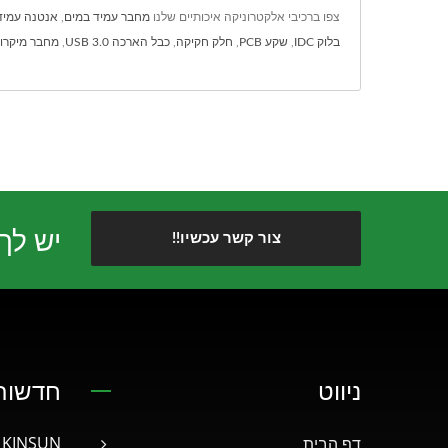
צפו ברכיבי אלקטרוניקה איכותיים שלנו
מחבר עמיד במים
,
אנטנה עמיד
בלוק IDC
,
שקע PCB
,
חלק חקיקה
,
כבל הארכה USB 3.0
,
מחבר מיקרו USB
יש לך 
צור קשר עכשיו!!
ניווט
חדשות 
דף הבית