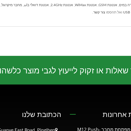
ה במים
,
אנטנת GSM
,
אנטנת WiMax
,
אנטנת 2.4GHz
,
אנטנת דואלי בاند
,
מחבר מיקרוגל
,
ואל תהססו
צור קשר
.
שאלות או זקוק לייעוץ לגבי מוצר כלשהו
אחרונות
הכתובת שלנו
KINSUN מפתחת מחבר M12 Push-
uanye East Road, Pingjhen