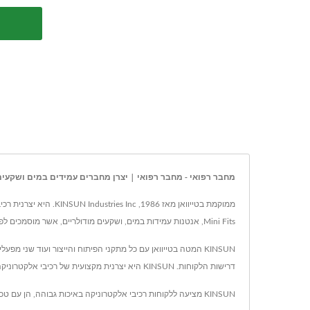
מחבר רפואי - מחבר רפואי | יצרן מחברים עמידים במים ושקעים מודו
Mini Fits, אנטנות עמידות במים, ושקעים מודולריים, אשר מוסמכים לפי IATF-16949 ו-ISO.
דרישות הלקוחות. KINSUN היא יצרנית מקצועית של רכיבי אלקטרוניקה, המתמחה בחיבורי מים, חיבורי חיישנים, עיצוב אנטנות RF, Mini Fit, Micro Fit, שקעי מודול וחלקי חיתוך.
KINSUN מציעה ללקוחות רכיבי אלקטרוניקה באיכות גבוהה, הן עם טכנולוגיה מתקדמת והן עם 39 שנות ניסיון, KINSUN מבטיחה שכל דרישות הלקוח ייענו.