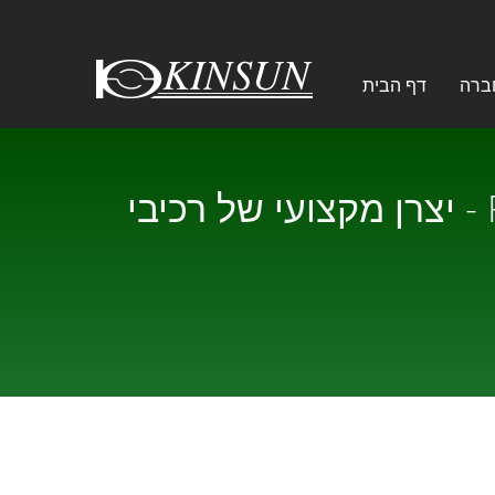
דף הבית
מחבר רפואי מסוג SMT, תואם להנחיית RoHS. / KINSUN - יצרן מקצועי של רכיבי