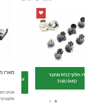
מארז מ
מחבר M12 דו-חלקי
 USB Type-C עמיד במים
THR/SMD
אנחנו המ
אלקטרוניק