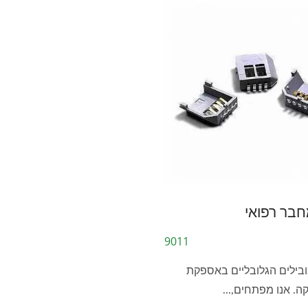
חבר רפואי
מחבר M12 דו-חלק
מחבר USB Type-C עמיד במים
THR/SMD
9011
IP68
ובילים הגלובליים באספקת
ה. אנו מפתחים,...