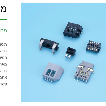
מח
מחב
רפואי
המעול
מארז
רפוא
אתם 
קשר.