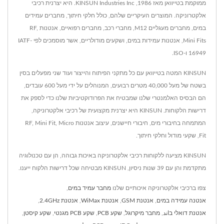
ממוקמת בטייוואן מאז 1986, KINSUN Industries Inc. היא יצרנית רכיבי
אלקטרוניקה. המוצרים העיקריים שלהם, כולל חלקי חיתוך, מחברים עמידים
במים, מחברים מעגליים M12, מחברי רכב, מחברים רפואיים, אנטנות RF,
Mini Fits, אנטנות עמידות במים, ושקעים מודולריים, אשר מוסמכים לפי IATF-
16949 ו-ISO.
KINSUN המטה בטייוואן עם כל מתקני הפיתוח והייצור ועוד שני מפעלים בסין
בשטח של מעל 40,000 מטרים רבועים, המנוהלים על ידי מעל 600 עובדים,
הם הבסיס האלמנטרי שלנו שמבטיח את הפרודוקטיביות שלנו כדי לספק את
דרישות הלקוחות. KINSUN היא יצרנית מקצועית של רכיבי אלקטרוניקה,
המתמחה בחיבורי מים, חיבורי חיישנים, עיצוב אנטנות RF, Mini Fit, Micro
Fit, שקעי מודול וחלקי חיתוך.
KINSUN מציעה ללקוחות רכיבי אלקטרוניקה באיכות גבוהה, הן עם טכנולוגיה
מתקדמת והן עם 39 שנות ניסיון, KINSUN מבטיחה שכל דרישות הלקוח ייענו.
צפו ברכיבי אלקטרוניקה איכותיים שלנו
מחבר עמיד במים
,
אנטנה עמידה במים
,
אנטנת GSM
,
אנטנת WiMax
,
אנטנת 2.4GHz
,
אנטנת דואלי בاند
,
מחבר מיקרוגל
,
שקע PCB
,
שקע PCB מגנטי
,
שקע קיסטן
,