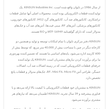
از سال 1986 در تایوان واقع شده است، KINSUN Industries Inc. یک
تولیدکننده قطعات الکترونیکی بوده است. محصولات اصلی آنها شامل قطعات
تراشکاری، کانکتورهای ضد آب، کانکتورهای گرد M12، کانکتورهای خودرویی،
کانکتورهای پزشکی، آنتن‌های RF، مینی فیت‌ها، آنتن‌های ضد آب و جک‌های
مدولار است که دارای گواهینامه IATF-16949 و ISO هستند.
KINSUN دفتر مرکزی تایوان با تمام امکانات توسعه و تولید و همچنین دو
کارخانه دیگر در چین با مساحت بیش از 40,000 متر مربع، که توسط بیش از
600 کارمند اداره می‌شود، پایه‌های اساسی ما هستند که تضمین‌کننده بهره‌وری
ما برای برآورده کردن نیازهای مشتریان است. KINSUN یک تولیدکننده
حرفه‌ای قطعات الکترونیکی است که در زمینه اتصالات ضد آب، اتصالات
حسگر، طراحی آنتن RF، Mini Fit، Micro Fit، جک‌های مدولار و قطعات پانچ
تخصص دارد.
KINSUN به مشتریان خود قطعات الکترونیکی با کیفیت بالا ارائه می‌دهد و با
فناوری پیشرفته و 39 سال تجربه، KINSUN اطمینان می‌دهد که نیازهای هر
مشتری برآورده می‌شود.