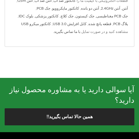
قطعات الکترونیکی با کیفیت ما را
کانکتور ضد آب
,
آنتن ضد آب
,
آنتن GSM
,
آنتن
,
آنتن 2.4GHz
,
آنتن دو بانده
,
کانکتور مایکروویو
,
جک PCB
,
جک PCB مغناطیسی
,
جک کیستون
,
جک کلاچ
,
کانکتور پزشکی
,
بلوک IDC
,
پلاگ PCB
,
قطعه پانچ شده
,
کابل افزایش USB 3.0
,
کانکتور میکرو USB
مشاهده کنید و در صورت تمایل
با ما تماس بگیرید
.
آیا سوالی دارید یا به مشاوره محصول نیاز
دارید؟
همین حالا تماس بگیرید!!