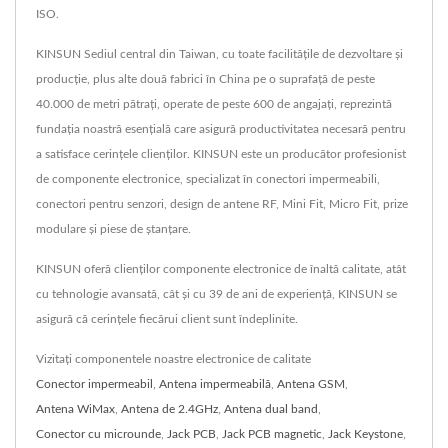
ISO.
KINSUN Sediul central din Taiwan, cu toate facilitățile de dezvoltare și
producție, plus alte două fabrici în China pe o suprafață de peste
40.000 de metri pătrați, operate de peste 600 de angajați, reprezintă
fundația noastră esențială care asigură productivitatea necesară pentru
a satisface cerințele clienților. KINSUN este un producător profesionist
de componente electronice, specializat în conectori impermeabili,
conectori pentru senzori, design de antene RF, Mini Fit, Micro Fit, prize
modulare și piese de ștanțare.
KINSUN oferă clienților componente electronice de înaltă calitate, atât
cu tehnologie avansată, cât și cu 39 de ani de experiență, KINSUN se
asigură că cerințele fiecărui client sunt îndeplinite.
Vizitați componentele noastre electronice de calitate
Conector impermeabil
,
Antena impermeabilă
,
Antena GSM
,
Antena WiMax
,
Antena de 2.4GHz
,
Antena dual band
,
Conector cu microunde
,
Jack PCB
,
Jack PCB magnetic
,
Jack Keystone
,