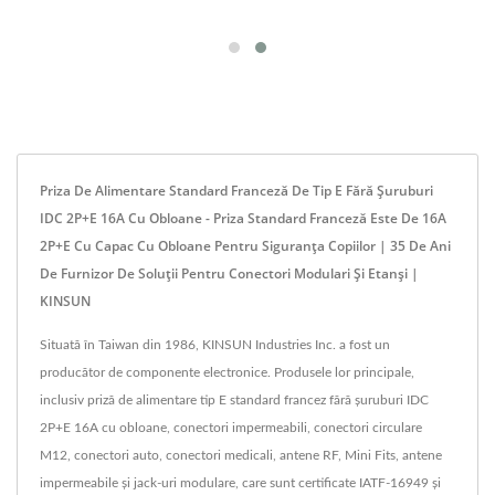
Priza De Alimentare Standard Franceză De Tip E Fără Șuruburi
IDC 2P+E 16A Cu Obloane - Priza Standard Franceză Este De 16A
2P+E Cu Capac Cu Obloane Pentru Siguranța Copiilor | 35 De Ani
De Furnizor De Soluții Pentru Conectori Modulari Și Etanși |
KINSUN
Situată în Taiwan din 1986, KINSUN Industries Inc. a fost un
producător de componente electronice. Produsele lor principale,
inclusiv priză de alimentare tip E standard francez fără șuruburi IDC
2P+E 16A cu obloane, conectori impermeabili, conectori circulare
M12, conectori auto, conectori medicali, antene RF, Mini Fits, antene
impermeabile și jack-uri modulare, care sunt certificate IATF-16949 și