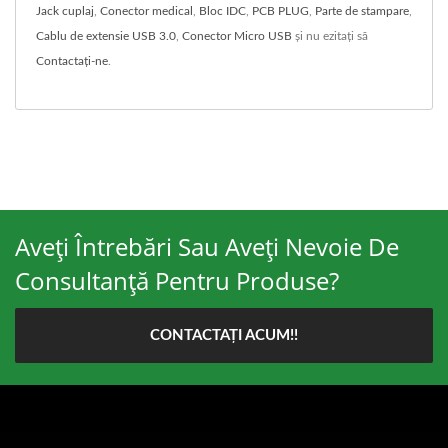
Jack cuplaj
,
Conector medical
,
Bloc IDC
,
PCB PLUG
,
Parte de stampare
,
Cablu de extensie USB 3.0
,
Conector Micro USB
și nu ezitați să
Contactați-ne
.
Aveți Întrebări Sau Aveți Nevoie De
Consultanță Pentru Produse?
CONTACTAȚI ACUM!!