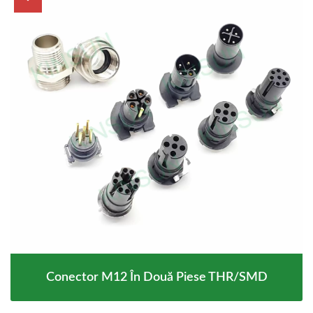
Conector M12 În Două Piese THR/SMD