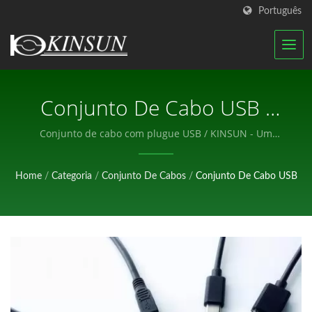
Português
Conjunto De Cabo USB /
KINSUN - Um Fabricante
Conjunto de cabo com plugue USB / KINSUN - Um
Fabricante Profissional de Componentes Eletrônicos.
Profissional De
Home
/
Categoria
/
Conjunto De Cabos
/
Conjunto De Cabo USB
Componentes Eletrônicos.